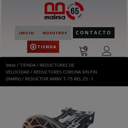
CONTACTO
INICIO
NOSOTROS
TIENDA
0
Inicio
/
TIENDA
/
REDUCTORES DE
VELOCIDAD
/
REDUCTORES CORONA SIN FIN
(NMRV)
/ REDUCTOR NMRV T-75 REL 25 : 1