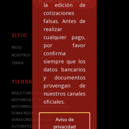
¡CONTACTANOS!
la edición de
cotizaciones
falsas. Antes de
realizar
SITIO
cualquier pago,
por favor
INICIO
confirma
NOSOTROS
siempre que los
TIENDA
datos bancarios
y documentos
TIENDA
provengan de
nuestros canales
REDUCTORES DE VELOCIDAD
MOTORES ELÉCTRICOS - WEG
oficiales.
MOTORREDUCTORES INDUSTRIALES
DOBLE REDUCCIÓN NMRV
Aviso de
VARIADORES DE FRECUENCIA
privacidad
AUTOMATIZACION INDUSTRIAL