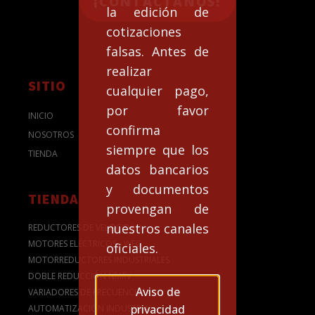
¡CONTACTANOS!
la edición de
cotizaciones
falsas. Antes de
realizar
SITIO
cualquier pago,
por favor
INICIO
confirma
NOSOTROS
siempre que los
TIENDA
datos bancarios
y documentos
TIENDA
provengan de
nuestros canales
REDUCTORES DE VELOCIDAD
MOTORES ELÉCTRICOS - WEG
oficiales.
MOTORREDUCTORES INDUSTRIALES
DOBLE REDUCCIÓN NMRV
Aviso de
VARIADORES DE FRECUENCIA
privacidad
AUTOMATIZACION INDUSTRIAL