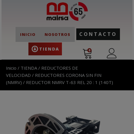
CONTACTO
INICIO
NOSOTROS
TIENDA
0
Inicio
/
TIENDA
/
REDUCTORES DE
VELOCIDAD
/
REDUCTORES CORONA SIN FIN
(NMRV)
/ REDUCTOR NMRV T-63 REL 20 : 1 (140T)