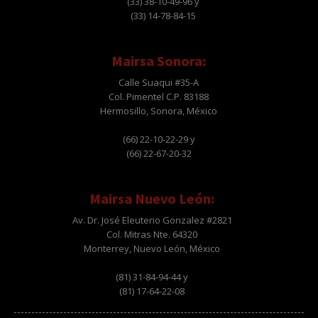
(33) 38-10-49-96 y
(33) 14-78-84-15
Mairsa Sonora:
Calle Suaqui #35-A
Col. Pimentel C.P. 83188
Hermosillo, Sonora, México
(66) 22-10-22-29 y
(66) 22-67-20-32
Mairsa Nuevo León:
Av. Dr. José Eleuterio Gonzalez #2821
Col. Mitras Nte. 64320
Monterrey, Nuevo León, México
(81) 31-84-94-44 y
(81) 17-64-22-08