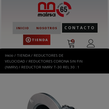
CONTACTO
INICIO
NOSOTROS
TIENDA
0
Inicio
/
TIENDA
/
REDUCTORES DE
VELOCIDAD
/
REDUCTORES CORONA SIN FIN
(NMRV)
/ REDUCTOR NMRV T-30 REL 30 : 1