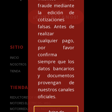
información?
fraude mediante
la edición de
¡CONTACTANOS!
cotizaciones
falsas. Antes de
realizar
cualquier pago,
SITIO
por favor
confirma
INICIO
siempre que los
NOSOTROS
datos bancarios
TIENDA
y documentos
provengan de
TIENDA
nuestros canales
oficiales.
REDUCTORES DE VELOCIDAD
MOTORES ELÉCTRICOS - WEG
MOTORREDUCTORES INDUSTRIALES