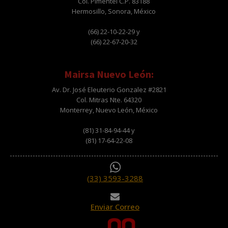
Col. Pimentel C.P. 83188
Hermosillo, Sonora, México
(66) 22-10-22-29 y
(66) 22-67-20-32
Mairsa Nuevo León:
Av. Dr. José Eleuterio Gonzalez #2821
Col. Mitras Nte. 64320
Monterrey, Nuevo León, México
(81) 31-84-94-44 y
(81) 17-64-22-08
(33) 3593-3288
Enviar Correo