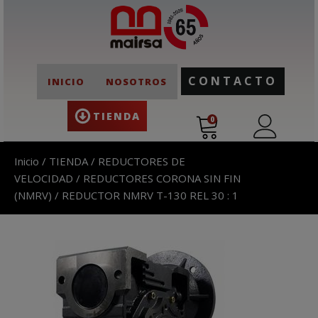
CONTACTO
INICIO
NOSOTROS
TIENDA
0
Inicio
/
TIENDA
/
REDUCTORES DE
VELOCIDAD
/
REDUCTORES CORONA SIN FIN
(NMRV)
/ REDUCTOR NMRV T-130 REL 30 : 1