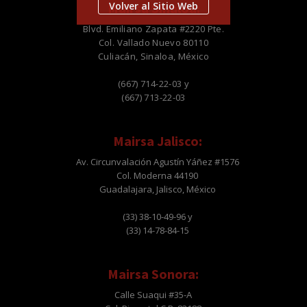
Volver al Sitio Web
Mairsa Sinaloa:
Blvd. Emiliano Zapata #2220 Pte.
Col. Vallado Nuevo 80110
Culiacán, Sinaloa, México
(667) 714-22-03 y
(667) 713-22-03
Mairsa Jalisco:
Av. Circunvalación Agustín Yáñez #1576
Col. Moderna 44190
Guadalajara, Jalisco, México
(33) 38-10-49-96 y
(33) 14-78-84-15
Mairsa Sonora:
Calle Suaqui #35-A