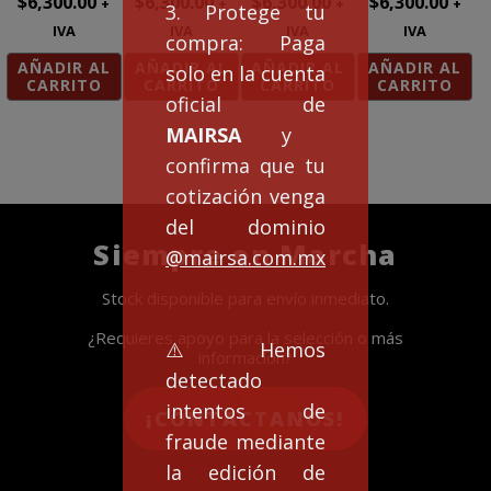
$
6,300.00
$
6,300.00
$
6,300.00
$
6,300.00
+
+
+
+
3. Protege tu
IVA
IVA
IVA
IVA
compra: Paga
AÑADIR AL
AÑADIR AL
AÑADIR AL
AÑADIR AL
solo en la cuenta
CARRITO
CARRITO
CARRITO
CARRITO
oficial de
MAIRSA
y
confirma que tu
cotización venga
del dominio
Siempre en Marcha
@mairsa.com.mx
Stock disponible para envío inmediato.
¿Requieres apoyo para la selección o más
⚠️Hemos
información?
detectado
intentos de
¡CONTACTANOS!
fraude mediante
la edición de