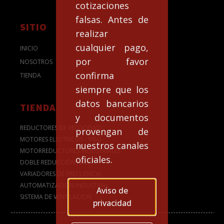
cotizaciones
falsas. Antes de
SITIO
realizar
cualquier pago,
INICIO
por favor
NOSOTROS
confirma
TIENDA
siempre que los
datos bancarios
TIENDA
y documentos
REDUCTORES DE VELOCIDAD
provengan de
MOTORES ELÉCTRICOS - WEG
nuestros canales
MOTORREDUCTORES INDUSTRIALES
oficiales.
DOBLE REDUCCIÓN NMRV
VARIADORES DE FRECUENCIA
AUTOMATIZACION INDUSTRIAL
Aviso de
SISTEMA DE VENTILACION
privacidad