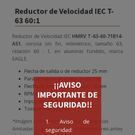
Reductor de Velocidad IEC T-
63 60:1
Reductor de Velocidad IEC
HMRV T-63-60-71B14-
AS1
, corona sin fin, milimétrico, tamaño 63,
relación 60 : 1, en aluminio fundido, marca
EAGLE.
Flecha de salida o de reductor 25 mm
Para armazón de motor brida 71B
¡¡AVISO
Flecha de entrada o de motor 14 mm
IMPORTANTE DE
RPM de salida 30
Input max 0.5 Kw (0.38 HP)
SEGURIDAD!!
Torque max 130 Nm
1. Aviso de
*Imágen solamente ilustrativa. Existencias
limitadas favor de llamar o mandar correo antes
seguridad: