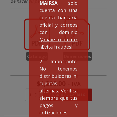
de hacer su pedido.
MAIRSA
solo
cuenta con una
cuenta bancaria
oficial y correos
con dominio
@mairsa.com.mx
¡Evita fraudes!
Catálogo
Dimensiones
2. Importante:
No tenemos
distribuidores ni
$
4,200.00
cuentas
+ IVA
alternas. Verifica
Reductor
AÑADIR AL CARRITO
siempre que tus
de
Velocidad
pagos y
IEC
cotizaciones
T-