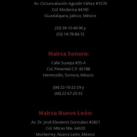
Av. Circunvalación Agustín Yáñez #1576
Col. Moderna 44190
Guadalajara, Jalisco, México
(33) 38-10-49-96 y
(33) 14-78-84-15
Mairsa Sonora:
Calle Suaqui #35-A
Col. Pimentel C.P. 83188
Hermosillo, Sonora, México
(66) 22-10-22-29 y
(66) 22-67-20-32
Mairsa Nuevo León:
Av. Dr. José Eleuterio Gonzalez #2821
Col. Mitras Nte. 64320
Monterrey, Nuevo León, México