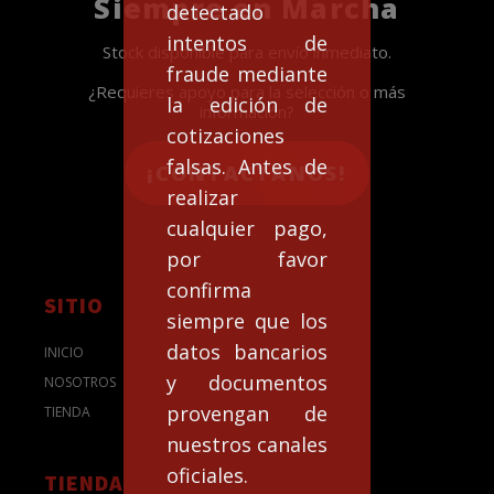
Siempre en Marcha
detectado
intentos de
Stock disponible para envío inmediato.
fraude mediante
¿Requieres apoyo para la selección o más
la edición de
información?
cotizaciones
falsas. Antes de
¡CONTACTANOS!
realizar
cualquier pago,
por favor
confirma
SITIO
siempre que los
datos bancarios
INICIO
y documentos
NOSOTROS
provengan de
TIENDA
nuestros canales
oficiales.
TIENDA