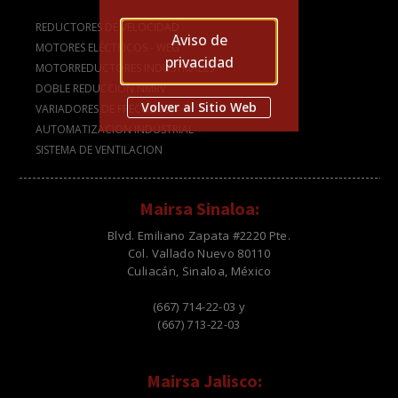
REDUCTORES DE VELOCIDAD
Aviso de
MOTORES ELÉCTRICOS - WEG
privacidad
MOTORREDUCTORES INDUSTRIALES
DOBLE REDUCCIÓN NMRV
Volver al Sitio Web
VARIADORES DE FRECUENCIA
AUTOMATIZACION INDUSTRIAL
SISTEMA DE VENTILACION
Mairsa Sinaloa:
Blvd. Emiliano Zapata #2220 Pte.
Col. Vallado Nuevo 80110
Culiacán, Sinaloa, México
(667) 714-22-03 y
(667) 713-22-03
Mairsa Jalisco: