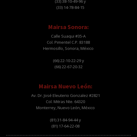
(33) 38-10-49-96 y
(33) 14-78-84-15
Mairsa Sonora:
Calle Suaqui #35-A
Col. Pimentel C.P. 83188
Hermosillo, Sonora, México
(66) 22-10-22-29 y
(66) 22-67-20-32
Mairsa Nuevo León:
Av. Dr. José Eleuterio Gonzalez #2821
Col. Mitras Nte. 64320
Monterrey, Nuevo León, México
(81) 31-84-94-44 y
(81) 17-64-22-08