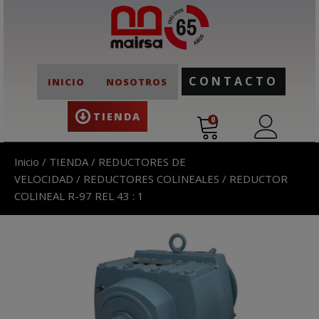
CONTACTO
INICIO
NOSOTROS
TIENDA
0
Inicio
/
TIENDA
/
REDUCTORES DE
VELOCIDAD
/
REDUCTORES COLINEALES
/ REDUCTOR
COLINEAL R-97 REL 43 : 1