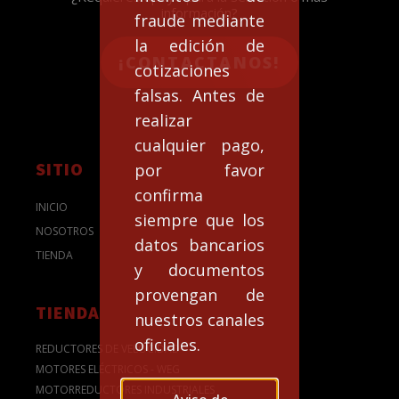
información?
fraude mediante
la edición de
¡CONTACTANOS!
cotizaciones
falsas. Antes de
realizar
cualquier pago,
SITIO
por favor
confirma
INICIO
siempre que los
NOSOTROS
datos bancarios
TIENDA
y documentos
provengan de
TIENDA
nuestros canales
oficiales.
REDUCTORES DE VELOCIDAD
MOTORES ELÉCTRICOS - WEG
MOTORREDUCTORES INDUSTRIALES