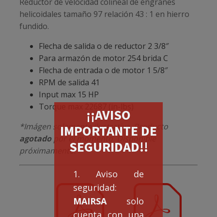
Reductor de velocidad colineal de engranes
helicoidales tamaño 97 relación 43 : 1 en hierro
fundido.
Flecha de salida o de reductor 2 3/8″
Para armazón de motor 254 brida C
Flecha de entrada o de motor 1 5/8″
RPM de salida 41
Input max 15 HP
Torque max 22687 (in-lbs)
¡¡AVISO
*Imágen solamente ilustrativa. Producto
IMPORTANTE DE
agotado
por el momento. Disponible
SEGURIDAD!!
próximamente.
1. Aviso de
seguridad:
MAIRSA
solo
cuenta con una