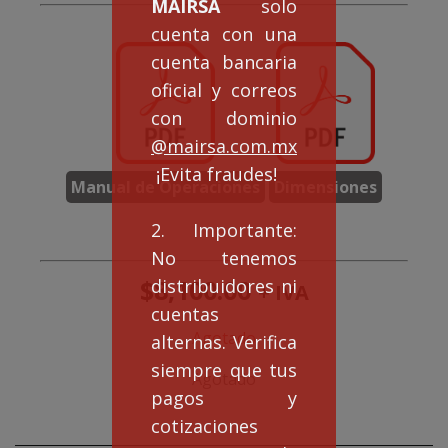
MAIRSA
solo
cuenta con una
cuenta bancaria
oficial y correos
con dominio
@mairsa.com.mx
¡Evita fraudes!
Manual de Operaciones
Dimensiones
2. Importante:
No tenemos
$
8,100.00
distribuidores ni
+ IVA
cuentas
Agotado
alternas. Verifica
siempre que tus
Agotado
pagos y
cotizaciones