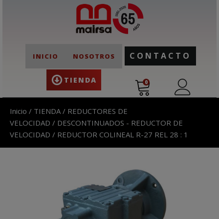
CONTACTO
INICIO
NOSOTROS
TIENDA
0
Inicio
/
TIENDA
/
REDUCTORES DE
VELOCIDAD
/
DESCONTINUADOS - REDUCTOR DE
VELOCIDAD
/ REDUCTOR COLINEAL R-27 REL 28 : 1