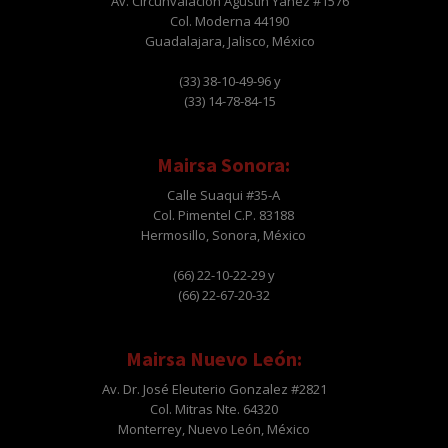
Av. Circunvalación Agustín Yáñez #1576
Col. Moderna 44190
Guadalajara, Jalisco, México
(33) 38-10-49-96 y
(33) 14-78-84-15
Mairsa Sonora:
Calle Suaqui #35-A
Col. Pimentel C.P. 83188
Hermosillo, Sonora, México
(66) 22-10-22-29 y
(66) 22-67-20-32
Mairsa Nuevo León:
Av. Dr. José Eleuterio Gonzalez #2821
Col. Mitras Nte. 64320
Monterrey, Nuevo León, México