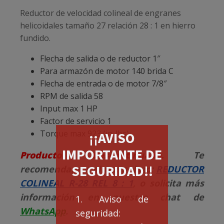
Reductor de velocidad colineal de engranes
helicoidales tamaño 27 relación 28 : 1 en hierro
fundido.
Flecha de salida o de reductor 1″
Para armazón de motor 140 brida C
Flecha de entrada o de motor 7/8″
RPM de salida 58
Input max 1 HP
Factor de servicio 1
Torque max 923 (in-lbs)
¡¡AVISO
IMPORTANTE DE
Producto Descontinuado.
Te
SEGURIDAD!!
recomendamos el reemplazo:
REDUCTOR
COLINEAL R-28 REL 8 : 1
, o solicita más
información en nuestro chat de
1. Aviso de
WhatsApp
.
seguridad: