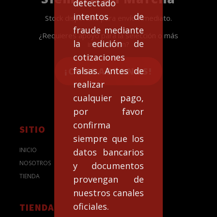
detectado
intentos de
Stock disponible para envío inmediato.
fraude mediante
¿Requieres apoyo para la selección o más
la edición de
información?
cotizaciones
falsas. Antes de
¡CONTACTANOS!
realizar
cualquier pago,
por favor
confirma
SITIO
siempre que los
INICIO
datos bancarios
NOSOTROS
y documentos
TIENDA
provengan de
nuestros canales
oficiales.
TIENDA