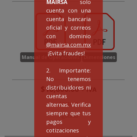
MAIRSA
solo
cuenta con una
cuenta bancaria
oficial y correos
con dominio
@mairsa.com.mx
¡Evita fraudes!
Manual de Operaciones
Dimensiones
2. Importante:
No tenemos
$
18,800.00
distribuidores ni
+ IVA
cuentas
Agotado
alternas. Verifica
siempre que tus
Agotado
pagos y
cotizaciones