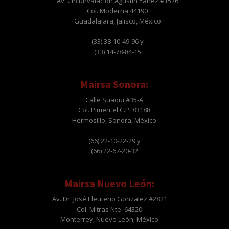
Av. Circunvalación Agustín Yáñez #1576
Col. Moderna 44190
Guadalajara, Jalisco, México
(33) 38-10-49-96 y
(33) 14-78-84-15
Mairsa Sonora:
Calle Suaqui #35-A
Col. Pimentel C.P. 83188
Hermosillo, Sonora, México
(66) 22-10-22-29 y
(66) 22-67-20-32
Mairsa Nuevo León:
Av. Dr. José Eleuterio Gonzalez #2821
Col. Mitras Nte. 64320
Monterrey, Nuevo León, México