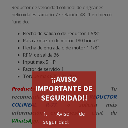
Reductor de velocidad colineal de engranes
helicoidales tamaño 77 relación 48 : 1 en hierro
fundido.
Flecha de salida o de reductor 1 5/8″
Para armazón de motor 180 brida C
Flecha de entrada o de motor 1 1/8″
RPM de salida 36
Input max 5 HP
Factor de servicio 1
Torque max 8753 (in-lbs)
¡¡AVISO
IMPORTANTE DE
Producto Descontinuado.
Te
SEGURIDAD!!
recomendamos el reemplazo:
REDUCTOR
COLINEAL R-77
, o solicita más
información en nuestro chat de
1. Aviso de
WhatsApp
.
seguridad: