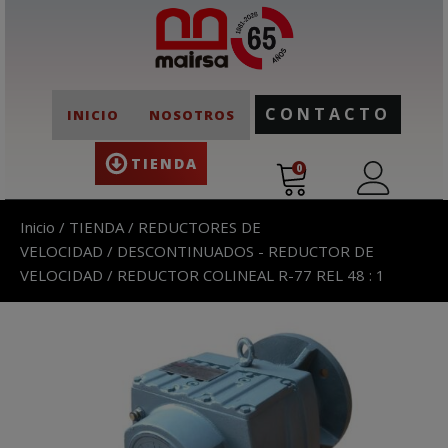
CONTACTO
INICIO
NOSOTROS
TIENDA
0
Inicio
/
TIENDA
/
REDUCTORES DE
VELOCIDAD
/
DESCONTINUADOS - REDUCTOR DE
VELOCIDAD
/ REDUCTOR COLINEAL R-77 REL 48 : 1