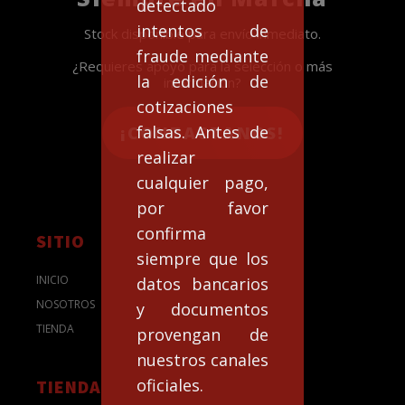
detectado
intentos de
Stock disponible para envío inmediato.
fraude mediante
¿Requieres apoyo para la selección o más
la edición de
información?
cotizaciones
falsas. Antes de
¡CONTACTANOS!
realizar
cualquier pago,
por favor
confirma
SITIO
siempre que los
INICIO
datos bancarios
NOSOTROS
y documentos
TIENDA
provengan de
nuestros canales
oficiales.
TIENDA