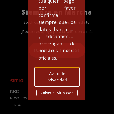
cualquier pago,
por favor
Siempre en Marcha
confirma
siempre que los
Stock disponible para envío inmediato.
datos bancarios
¿Requieres apoyo para la selección o más
y documentos
información?
provengan de
¡CONTACTANOS!
nuestros canales
oficiales.
Aviso de
privacidad
SITIO
INICIO
Volver al Sitio Web
NOSOTROS
TIENDA