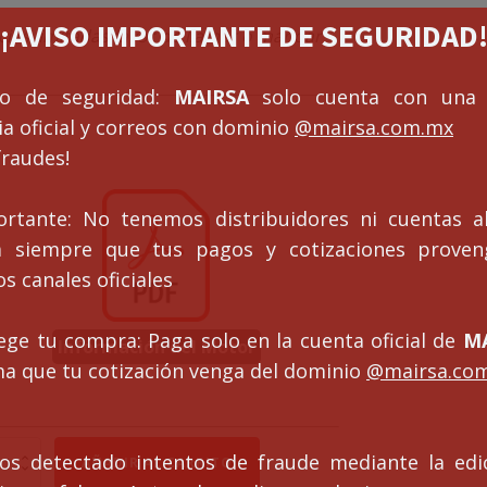
¡¡AVISO IMPORTANTE DE SEGURIDAD!
cias limitadas favor de llamar o mandar
so de seguridad:
MAIRSA
solo cuenta con una 
a oficial y correos con dominio
@mairsa.com.mx
fraudes!
ortante: No tenemos distribuidores ni cuentas al
ca siempre que tus pagos y cotizaciones prove
s canales oficiales
ege tu compra: Paga solo en la cuenta oficial de
MA
Información del Motor
ma que tu cotización venga del dominio
@mairsa.co
torreductor
s detectado intentos de fraude mediante la edi
AÑADIR AL CARRITO
GLE