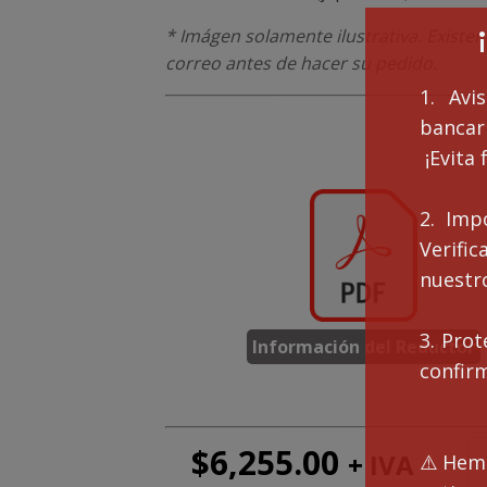
* Imágen solamente ilustrativa. Existen
correo antes de hacer su pedido.
1. Avi
bancari
¡Evita 
2. Imp
Verifi
nuestro
3. Prot
Información del Reductor
confir
$
6,255.00
+ IVA
Mo
⚠️Hemo
EA