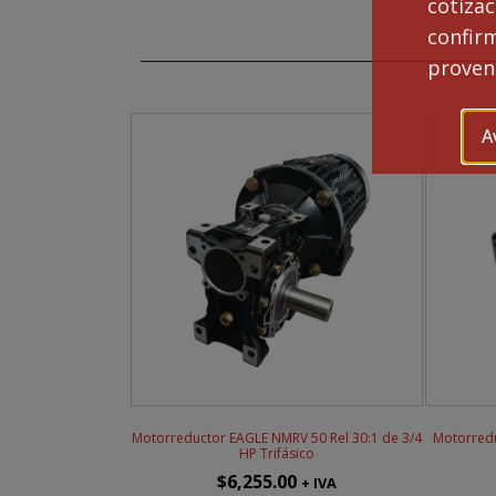
cotiza
NM
50
confi
Rel
proveng
25:
de
3/4
A
HP
Tri
can
Motorreductor EAGLE NMRV 50 Rel 30:1 de 3/4
Motorredu
HP Trifásico
$
6,255.00
+ IVA