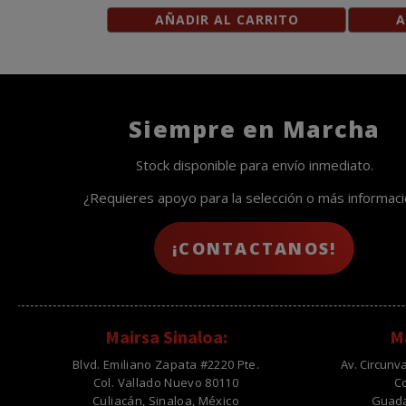
AÑADIR AL CARRITO
A
Siempre en Marcha
Stock disponible para envío inmediato.
¿Requieres apoyo para la selección o más informac
¡CONTACTANOS!
Mairsa Sinaloa:
Ma
Blvd. Emiliano Zapata #2220 Pte.
Av. Circunv
Col. Vallado Nuevo 80110
C
Culiacán, Sinaloa, México
Guadal