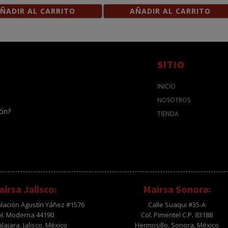
ÑADIR AL CARRITO
AÑADIR AL CARRITO
SITIO
INICIO
NOSOTROS
ión?
TIENDA
irsa Jalisco:
Mairsa Sonora:
alación Agustín Yáñez #1576
Calle Suaqui #35-A
ol. Moderna 44190
Col. Pimentel C.P. 83188
ajara, Jalisco, México
Hermosillo, Sonora, México