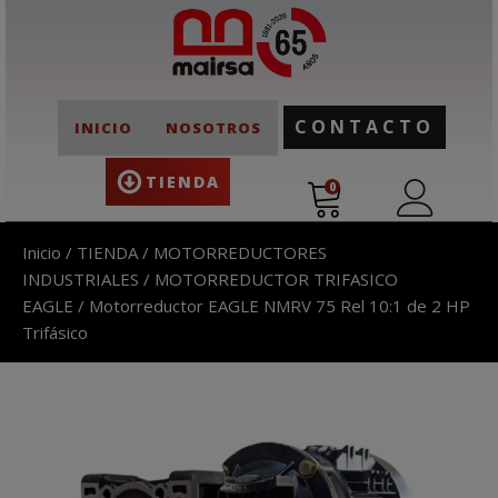
CONTACTO
INICIO
NOSOTROS
TIENDA
0
Inicio
/
TIENDA
/
MOTORREDUCTORES
INDUSTRIALES
/
MOTORREDUCTOR TRIFASICO
EAGLE
/ Motorreductor EAGLE NMRV 75 Rel 10:1 de 2 HP
Trifásico