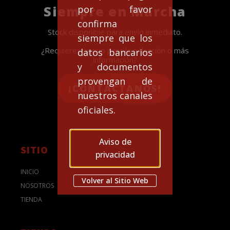
Siempre en Marcha
por favor
confirma
Stock disponible para envío inmediato.
siempre que los
¿Requieres apoyo para la selección o más
datos bancarios
información?
y documentos
provengan de
¡CONTACTANOS!
nuestros canales
oficiales.
Aviso de
SITIO
privacidad
INICIO
Volver al Sitio Web
NOSOTROS
TIENDA