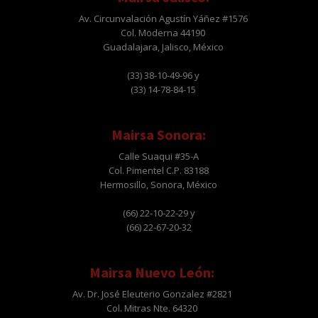
Av. Circunvalación Agustín Yáñez #1576
Col. Moderna 44190
Guadalajara, Jalisco, México
(33) 38-10-49-96 y
(33) 14-78-84-15
Mairsa Sonora:
Calle Suaqui #35-A
Col. Pimentel C.P. 83188
Hermosillo, Sonora, México
(66) 22-10-22-29 y
(66) 22-67-20-32
Mairsa Nuevo León:
Av. Dr. José Eleuterio Gonzalez #2821
Col. Mitras Nte. 64320