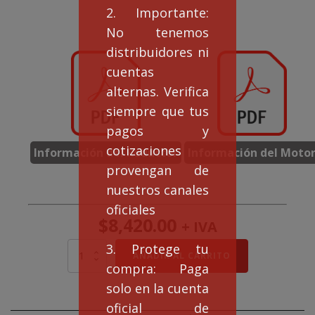
2. Importante:
No tenemos
distribuidores ni
cuentas
alternas. Verifica
siempre que tus
pagos y
cotizaciones
Información del Reductor
Información del Moto
provengan de
nuestros canales
oficiales
$
8,420.00
+ IVA
3. Protege tu
Motorreductor
AÑADIR AL CARRITO
EAGLE
compra: Paga
NMRV
solo en la cuenta
75
Rel
oficial de