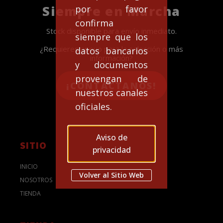
Siempre en Marcha
por favor
confirma
Stock disponible para envío inmediato.
siempre que los
¿Requieres apoyo para la selección o más
datos bancarios
información?
y documentos
provengan de
¡CONTACTANOS!
nuestros canales
oficiales.
Aviso de
SITIO
privacidad
INICIO
Volver al Sitio Web
NOSOTROS
TIENDA