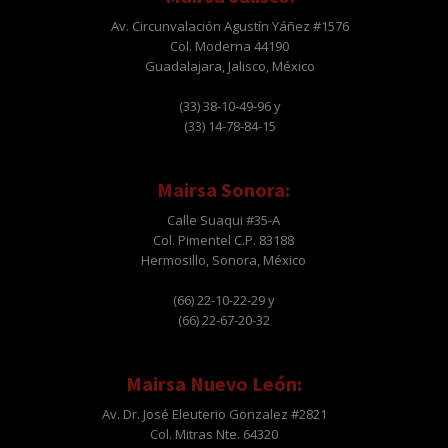
Av. Circunvalación Agustín Yáñez #1576
Col. Moderna 44190
Guadalajara, Jalisco, México
(33) 38-10-49-96 y
(33) 14-78-84-15
Mairsa Sonora:
Calle Suaqui #35-A
Col. Pimentel C.P. 83188
Hermosillo, Sonora, México
(66) 22-10-22-29 y
(66) 22-67-20-32
Mairsa Nuevo León:
Av. Dr. José Eleuterio Gonzalez #2821
Col. Mitras Nte. 64320