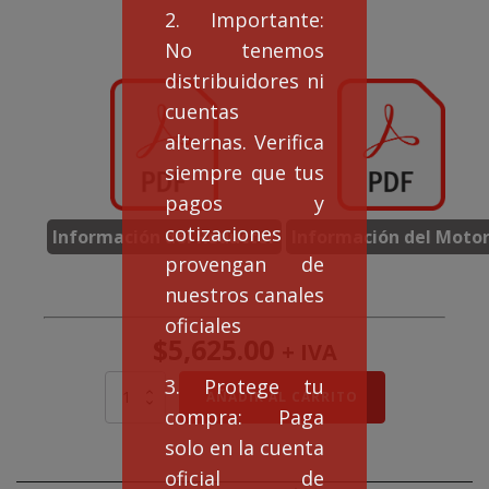
2. Importante:
No tenemos
distribuidores ni
cuentas
alternas. Verifica
siempre que tus
pagos y
cotizaciones
Información del Reductor
Información del Moto
provengan de
nuestros canales
oficiales
$
5,625.00
+ IVA
3. Protege tu
Motorreductor
AÑADIR AL CARRITO
EAGLE
compra: Paga
NMRV
solo en la cuenta
40
Rel
oficial de