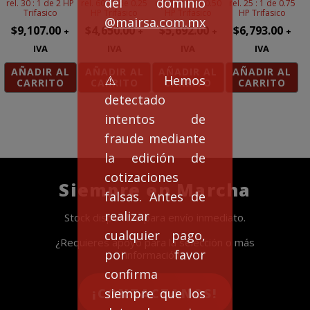
del dominio
rel. 30 : 1 de 2 HP
rel. 60 : 1 de 0.25
rel. 20 : 1 de 0.50
rel. 25 : 1 de 0.75
Trifasico
HP Trifasico
HP Trifasico
HP Trifasico
@mairsa.com.mx
$
9,107.00
$
4,650.00
$
5,692.00
$
6,793.00
+
+
+
+
IVA
IVA
IVA
IVA
AÑADIR AL
AÑADIR AL
AÑADIR AL
AÑADIR AL
⚠️Hemos
CARRITO
CARRITO
CARRITO
CARRITO
detectado
intentos de
fraude mediante
la edición de
cotizaciones
Siempre en Marcha
falsas. Antes de
realizar
Stock disponible para envío inmediato.
cualquier pago,
¿Requieres apoyo para la selección o más
por favor
información?
confirma
siempre que los
¡CONTACTANOS!