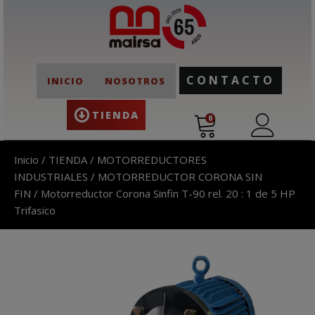
CONTACTO
INICIO
NOSOTROS
TIENDA
0
Inicio
/
TIENDA
/
MOTORREDUCTORES
INDUSTRIALES
/
MOTORREDUCTOR CORONA SIN
FIN
/ Motorreductor Corona Sinfin T-90 rel. 20 : 1 de 5 HP
Trifasico