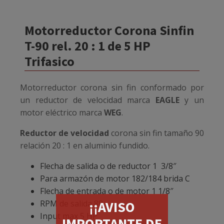
Motorreductor Corona Sinfin
T-90 rel. 20 : 1 de 5 HP
Trifasico
Motorreductor corona sin fin conformado por
un reductor de velocidad marca
EAGLE
y un
motor eléctrico marca
WEG
.
Reductor de velocidad
corona sin fin tamaño 90
relación 20 : 1 en aluminio fundido.
Flecha de salida o de reductor 1 3/8″
Para armazón de motor 182/184 brida C
Flecha de entrada o de motor 1 1/8″
RPM de salida 88
¡¡AVISO
Input max 5 HP
IMPORTANTE DE