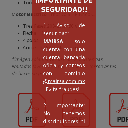
Torque max 3,141 (in-lbs)
SEGURIDAD!!
Motor Eléctrico
Trifasico 5 HP Brida C.
1. Aviso de
Tres Fases 208-230/460 V.
seguridad:
Flecha 1 1/8″
4 polos 1750 RPM
MAIRSA
solo
Armazón 184TC de hierro
cuenta con una
cuenta bancaria
*Imágen solamente ilustrativa. Existencias
oficial y correos
limitadas favor de llamar o mandar correo antes
con dominio
de hacer su pedido.
@mairsa.com.mx
¡Evita fraudes!
2. Importante:
No tenemos
distribuidores ni