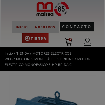
CONTACTO
INICIO
NOSOTROS
TIENDA
0
Inicio
/
TIENDA
/
MOTORES ELÉCTRICOS -
WEG
/
MOTORES MONOFÁSICOS BRIDA C
/ MOTOR
ELÉCTRICO MONOFÁSICO 3 HP BRIDA C