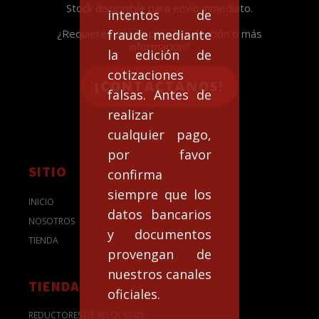
Stock disponible para envío inmediato.
intentos de
fraude mediante
¿Requieres apoyo para la selección o más
información?
la edición de
cotizaciones
¡CONTACTANOS!
falsas. Antes de
realizar
cualquier pago,
por favor
SITIO
confirma
siempre que los
INICIO
datos bancarios
NOSOTROS
y documentos
TIENDA
provengan de
nuestros canales
TIENDA
oficiales.
REDUCTORES DE VELOCIDAD