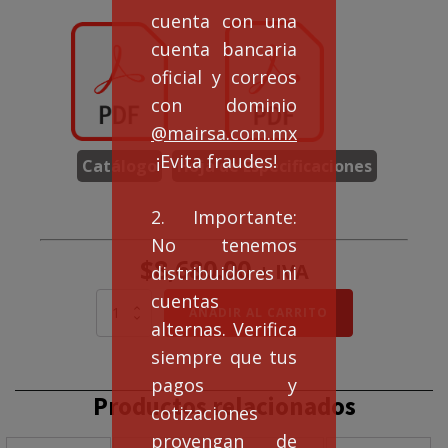
cuenta con una
cuenta bancaria
oficial y correos
con dominio
@mairsa.com.mx
¡Evita fraudes!
Catálogo
Hoja de Especificaciones
2. Importante:
No tenemos
$
8,680.00
+ IVA
distribuidores ni
cuentas
MOTOR
AÑADIR AL CARRITO
alternas. Verifica
ELÉCTRICO
MONOFÁSICO
siempre que tus
3
pagos y
HP
Productos relacionados
BRIDA
cotizaciones
C
provengan de
cantidad