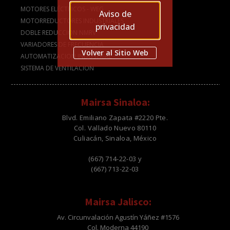
MOTORES ELÉCTRICOS - WEG
Aviso de
MOTORREDUCTORES INDUSTRIALES
privacidad
DOBLE REDUCCIÓN NMRV
VARIADORES DE FRECUENCIA
Volver al Sitio Web
AUTOMATIZACION INDUSTRIAL
SISTEMA DE VENTILACION
Mairsa Sinaloa:
Blvd. Emiliano Zapata #2220 Pte.
Col. Vallado Nuevo 80110
Culiacán, Sinaloa, México
(667) 714-22-03 y
(667) 713-22-03
Mairsa Jalisco:
Av. Circunvalación Agustín Yáñez #1576
Col. Moderna 44190