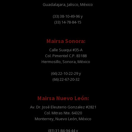
Guadalajara, Jalisco, México
(33) 38-10-49-96 y
(33) 14-78-84-15
Mairsa Sonora:
Calle Suaqui #35-A
Col. Pimentel C.P. 83188
Hermosillo, Sonora, México
(66) 22-10-22-29 y
(66) 22-67-20-32
Mairsa Nuevo León:
Av. Dr. José Eleuterio Gonzalez #2821
Col. Mitras Nte. 64320
Monterrey, Nuevo León, México
(81) 31-84-94-44 y