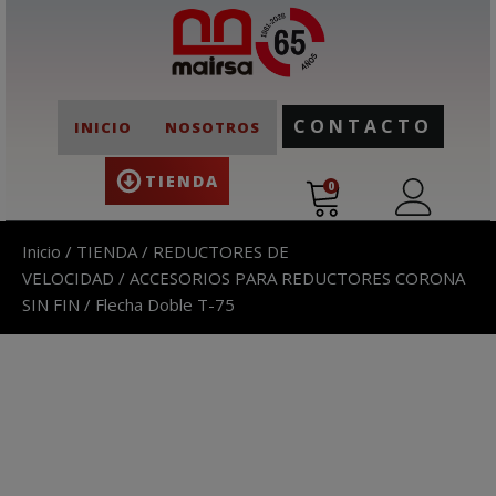
CONTACTO
INICIO
NOSOTROS
TIENDA
0
Inicio
/
TIENDA
/
REDUCTORES DE
VELOCIDAD
/
ACCESORIOS PARA REDUCTORES CORONA
SIN FIN
/ Flecha Doble T-75