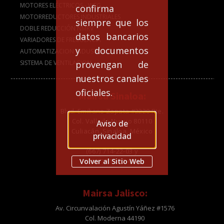
MOTORES ELÉCTRICOS - WEG
confirma
MOTORREDUCTORES INDUSTRIALES
siempre que los
DOBLE REDUCCIÓN NMRV
datos bancarios
VARIADORES DE FRECUENCIA
y documentos
AUTOMATIZACION INDUSTRIAL
provengan de
SISTEMA DE VENTILACION
nuestros canales
oficiales.
Mairsa Sinaloa:
Blvd. Emiliano Zapata #2220 Pte.
Col. Vallado Nuevo 80110
Aviso de
Culiacán, Sinaloa, México
privacidad
(667) 714-22-03 y
Volver al Sitio Web
(667) 713-22-03
Mairsa Jalisco:
Av. Circunvalación Agustín Yáñez #1576
Col. Moderna 44190