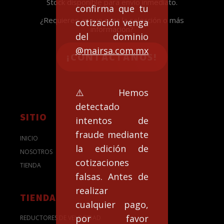
Stock disponible para envío inmediato.
confirma que tu
¿Requieres apoyo para la selección o más
cotización venga
información?
del dominio
@mairsa.com.mx
¡CONTACTANOS!
⚠️Hemos
detectado
SITIO
intentos de
fraude mediante
INICIO
la edición de
NOSOTROS
cotizaciones
TIENDA
falsas. Antes de
realizar
TIENDA
cualquier pago,
por favor
REDUCTORES DE VELOCIDAD