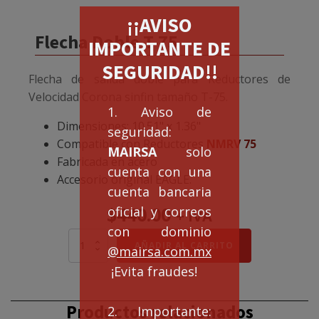
¡¡AVISO
Flecha Doble T-75
IMPORTANTE DE
SEGURIDAD!!
Flecha de salida doble para Reductores de
Velocidad Corona sinfin tamaño T-75.
1. Aviso de
Dimensiones: 10.51" x 1.36"
seguridad:
Compatible con Reductores
NMRV 75
MAIRSA
solo
Fabricada en acero
cuenta con una
Accesorio original EAGLE.
cuenta bancaria
$
440.00
oficial y correos
+ IVA
con dominio
Flecha
AÑADIR AL CARRITO
@mairsa.com.mx
Doble
T-
¡Evita fraudes!
75
cantidad
Productos relacionados
2. Importante: