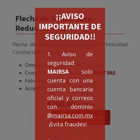
¡¡AVISO
Flecha de Salida para
IMPORTANTE DE
Reductor T-63
SEGURIDAD!!
Flecha de salida para Reductores de Velocidad
Corona sinfin tamaño T-63.
1. Aviso de
seguridad:
Dimensiones: 4.41" x 2.50" x 1.23"
MAIRSA
solo
Compatible con Reductores
NMRV 063
cuenta con una
Fabricada en acero
Accesorio original EAGLE.
cuenta bancaria
oficial y correos
$
200.00
+ IVA
con dominio
@mairsa.com.mx
Flecha
AÑADIR AL CARRITO
de
¡Evita fraudes!
Salida
para
Reductor