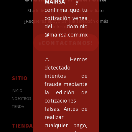
MAIRSA
y
confirma que tu
Stock disponible para envío inmediato.
cotización venga
¿Requieres apoyo para la selección o más
del dominio
información?
@mairsa.com.mx
¡CONTACTANOS!
⚠️Hemos
detectado
intentos de
SITIO
fraude mediante
INICIO
la edición de
NOSOTROS
cotizaciones
TIENDA
falsas. Antes de
realizar
cualquier pago,
TIENDA