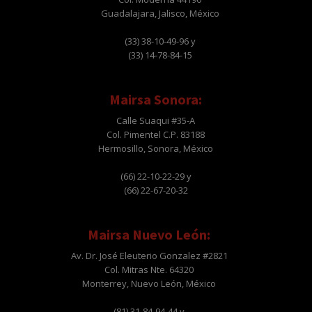
Guadalajara, Jalisco, México
(33) 38-10-49-96 y
(33) 14-78-84-15
Mairsa Sonora:
Calle Suaqui #35-A
Col. Pimentel C.P. 83188
Hermosillo, Sonora, México
(66) 22-10-22-29 y
(66) 22-67-20-32
Mairsa Nuevo León:
Av. Dr. José Eleuterio Gonzalez #2821
Col. Mitras Nte. 64320
Monterrey, Nuevo León, México
(81) 31-84-94-44 y