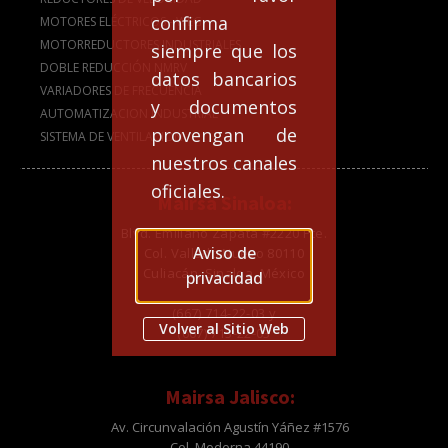
confirma
MOTORES ELÉCTRICOS - WEG
MOTORREDUCTORES INDUSTRIALES
siempre que los
DOBLE REDUCCIÓN NMRV
datos bancarios
VARIADORES DE FRECUENCIA
y documentos
AUTOMATIZACION INDUSTRIAL
provengan de
SISTEMA DE VENTILACION
nuestros canales
oficiales.
Mairsa Sinaloa:
Blvd. Emiliano Zapata #2220 Pte.
Aviso de
Col. Vallado Nuevo 80110
Culiacán, Sinaloa, México
privacidad
(667) 714-22-03 y
Volver al Sitio Web
(667) 713-22-03
Mairsa Jalisco:
Av. Circunvalación Agustín Yáñez #1576
Col. Moderna 44190