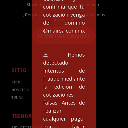
Stock disponible para envío inmediato.
confirma que tu
cotización venga
¿Requieres apoyo para la selección o más
información?
del dominio
@mairsa.com.mx
¡CONTACTANOS!
⚠️Hemos
detectado
SITIO
intentos de
fraude mediante
INICIO
la edición de
NOSOTROS
cotizaciones
TIENDA
falsas. Antes de
realizar
TIENDA
cualquier pago,
por favor
REDUCTORES DE VELOCIDAD