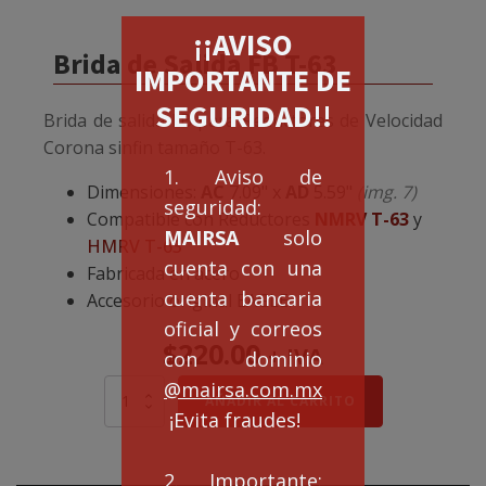
¡¡AVISO
Brida de Salida FB T-63
IMPORTANTE DE
SEGURIDAD!!
Brida de salida FB para Reductores de Velocidad
Corona sinfin tamaño T-63.
1. Aviso de
Dimensiones:
AC
7.09" x
AD
5.59"
(img. 7)
seguridad:
Compatible con Reductores
NMRV T-63
y
MAIRSA
solo
HMRV T-63
cuenta con una
Fabricada en acero
cuenta bancaria
Accesorio original EAGLE.
oficial y correos
$
220.00
+ IVA
con dominio
@mairsa.com.mx
Brida
AÑADIR AL CARRITO
de
¡Evita fraudes!
Salida
FB
2. Importante:
T-