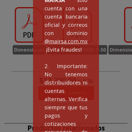
cuenta con una
cuenta bancaria
oficial y correos
con dominio
@mairsa.com.mx
¡Evita fraudes!
Dimensiones
Dimensiones NMRV T-50
Dimensio
2. Importante:
No tenemos
$
12,200.00
+ IVA
distribuidores ni
cuentas
Doble
AÑADIR AL CARRITO
Reducción
alternas. Verifica
NMRVD50/90
1 disponibles
siempre que tus
rel.
1800:1
pagos y
cantidad
cotizaciones
Productos relacionados
provengan de