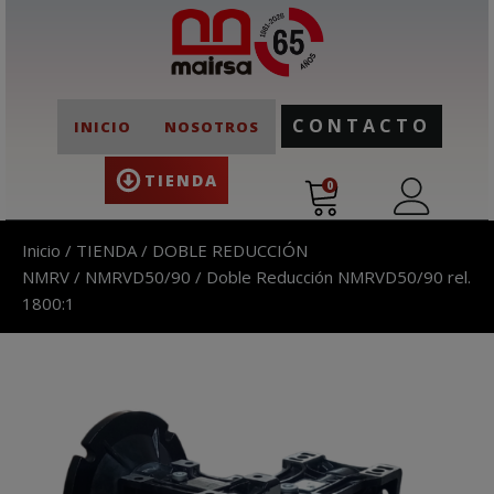
CONTACTO
INICIO
NOSOTROS
TIENDA
0
Inicio
/
TIENDA
/
DOBLE REDUCCIÓN
NMRV
/
NMRVD50/90
/ Doble Reducción NMRVD50/90 rel.
1800:1