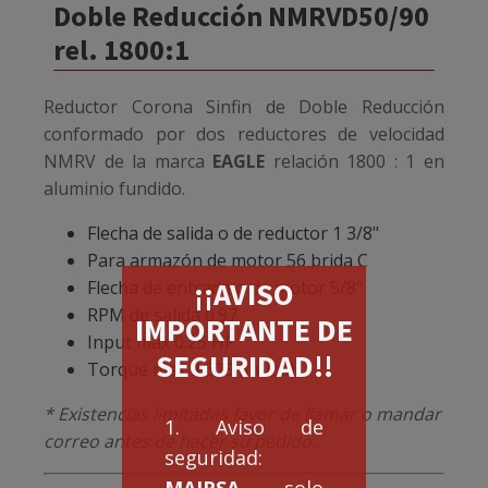
Doble Reducción NMRVD50/90
rel. 1800:1
Reductor Corona Sinfin de Doble Reducción
conformado por dos reductores de velocidad
NMRV de la marca
EAGLE
relación 1800 : 1 en
aluminio fundido.
Flecha de salida o de reductor 1 3/8"
Para armazón de motor 56 brida C
¡¡AVISO
Flecha de entrada o de motor 5/8"
RPM de salida 0.97
IMPORTANTE DE
Input max 0.25 HP
SEGURIDAD!!
Torque max 3,628 (in-lbs)
* Existencias limitadas favor de llamar o mandar
1. Aviso de
correo antes de hacer su pedido.
seguridad:
MAIRSA
solo