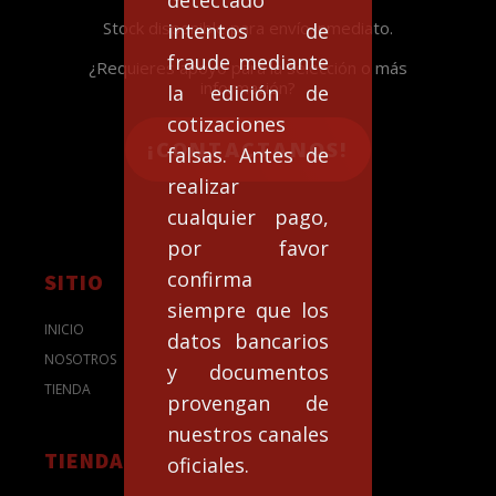
Stock disponible para envío inmediato.
intentos de
fraude mediante
¿Requieres apoyo para la selección o más
información?
la edición de
cotizaciones
¡CONTACTANOS!
falsas. Antes de
realizar
cualquier pago,
por favor
confirma
SITIO
siempre que los
INICIO
datos bancarios
NOSOTROS
y documentos
TIENDA
provengan de
nuestros canales
TIENDA
oficiales.