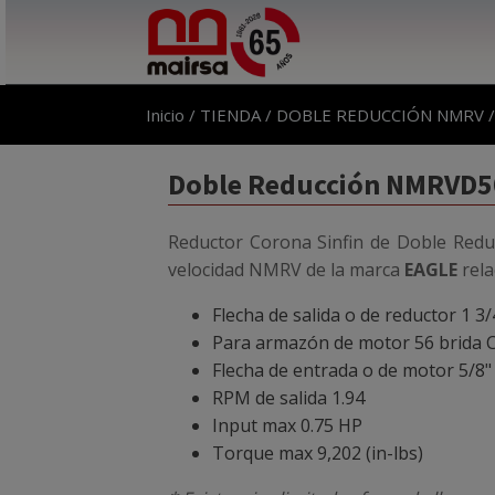
Inicio
/
TIENDA
/
DOBLE REDUCCIÓN NMRV
Doble Reducción NMRVD50
Reductor Corona Sinfin de Doble Redu
velocidad NMRV de la marca
EAGLE
rela
Flecha de salida o de reductor 1 3/
Para armazón de motor 56 brida 
Flecha de entrada o de motor 5/8"
RPM de salida 1.94
Input max 0.75 HP
Torque max 9,202 (in-lbs)