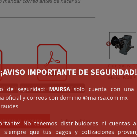
r o mandar correo antes de hacer su
Categorías:
D
¡¡AVISO IMPORTANTE DE SEGURIDAD!
Marca:
EAGLE
V T-50
Dimensiones NMRV T-130
so de seguridad:
MAIRSA
solo cuenta con una 
a oficial y correos con dominio
@mairsa.com.mx
fraudes!
le
1 disponibles
AÑADIR AL CARRITO
ortante: No tenemos distribuidores ni cuentas al
ucción
ca siempre que tus pagos y cotizaciones prove
VD50/130