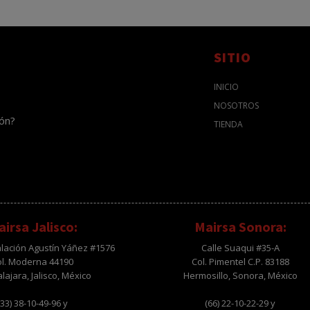
SITIO
INICIO
NOSOTROS
ión?
TIENDA
irsa Jalisco:
Mairsa Sonora:
alación Agustín Yáñez #1576
Calle Suaqui #35-A
ol. Moderna 44190
Col. Pimentel C.P. 83188
ajara, Jalisco, México
Hermosillo, Sonora, México
(33) 38-10-49-96 y
(66) 22-10-22-29 y