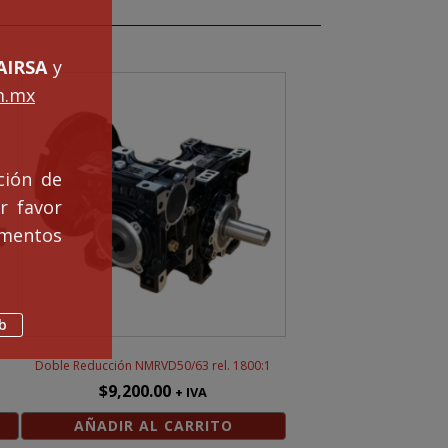
IRSA
y
m.mx
ción de
r favor
mentos
b
1
Doble Reducción NMRVD50/63 rel. 1800:1
$
9,200.00
+ IVA
AÑADIR AL CARRITO