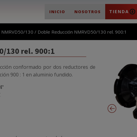
TIENDA
INICIO
NOSOTROS
/
NMRVD50/130
/ Doble Reducción NMRVD50/130 rel. 900:1
/130 rel. 900:1
cción conformado por dos reductores de
ción 900 : 1 en aluminio fundido.
4"
C