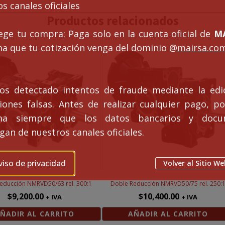
s canales oficiales
1
Productos relacionados
idad
ege tu compra: Paga solo en la cuenta oficial de
MA
ma que tu cotización venga del dominio
@mairsa.co
s detectado intentos de fraude mediante la edi
ciones falsas. Antes de realizar cualquier pago, po
rma siempre que los datos bancarios y docu
an de nuestros canales oficiales.
viso de privacidad
Volver al Sitio We
educción NMRVD50/63 rel. 300:1
Doble Reducción NMRVD50/75 rel. 250:
$
9,200.00
$
10,400.00
+ IVA
+ IVA
ÑADIR AL CARRITO
AÑADIR AL CARRITO