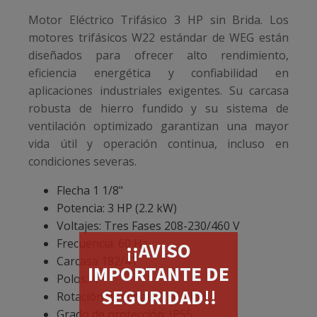
Motor Eléctrico Trifásico 3 HP sin Brida. Los
motores trifásicos W22 estándar de WEG están
diseñados para ofrecer alto rendimiento,
eficiencia energética y confiabilidad en
aplicaciones industriales exigentes. Su carcasa
robusta de hierro fundido y su sistema de
ventilación optimizado garantizan una mayor
vida útil y operación continua, incluso en
condiciones severas.
Flecha 1 1/8"
Potencia: 3 HP (2.2 kW)
Voltajes: Tres Fases 208-230/460 V
Frecuencia: 60 Hz
¡¡AVISO
Carcasa 182/4T
IMPORTANTE DE
Polos: 4
SEGURIDAD!!
Rotación nominal: 1750 RPM
Grado de protección: IP55