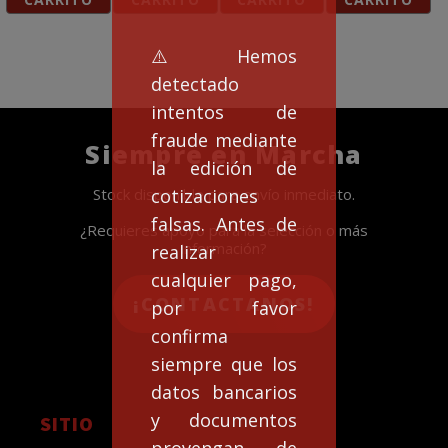
⚠️Hemos
detectado
intentos de
fraude mediante
Siempre en Marcha
la edición de
cotizaciones
Stock disponible para envío inmediato.
falsas. Antes de
¿Requieres apoyo para la selección o más
información?
realizar
cualquier pago,
¡CONTACTANOS!
por favor
confirma
siempre que los
datos bancarios
y documentos
SITIO