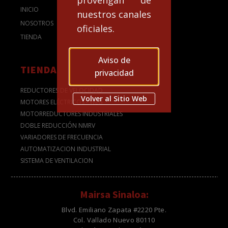
provengan de
INICIO
nuestros canales
NOSOTROS
oficiales.
TIENDA
Aviso de
TIENDA
privacidad
REDUCTORES DE VELOCIDAD
Volver al Sitio Web
MOTORES ELÉCTRICOS - WEG
MOTORREDUCTORES INDUSTRIALES
DOBLE REDUCCIÓN NMRV
VARIADORES DE FRECUENCIA
AUTOMATIZACION INDUSTRIAL
SISTEMA DE VENTILACION
Mairsa Sinaloa:
Blvd. Emiliano Zapata #2220 Pte.
Col. Vallado Nuevo 80110