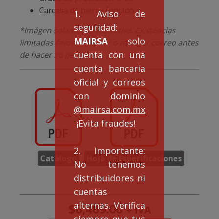
Carcasa de hierro fundido
1. Aviso de
seguridad:
*Imágen solamente ilustrativa. Existencias
MAIRSA
solo
limitadas favor de llamar o mandar correo antes
cuenta con una
de hacer su pedido.
cuenta bancaria
oficial y correos
con dominio
@mairsa.com.mx
¡Evita fraudes!
2. Importante:
Catálogo
Hoja de Especificaciones
No tenemos
distribuidores ni
cuentas
alternas. Verifica
$
6,409.00
+ IVA