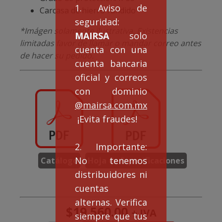
1. Aviso de
Carcasa de hierro fundido
seguridad:
*Imágen solamente ilustrativa. Existencias
MAIRSA
solo
limitadas favor de llamar o mandar correo antes
cuenta con una
de hacer su pedido.
cuenta bancaria
oficial y correos
con dominio
@mairsa.com.mx
¡Evita fraudes!
2. Importante:
No tenemos
Catálogo
Hoja de Especificaciones
distribuidores ni
cuentas
alternas. Verifica
$
19,560.00
+ IVA
siempre que tus