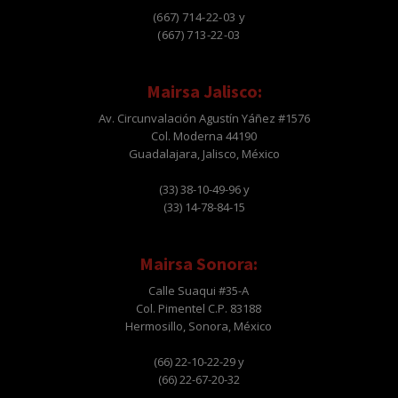
(667) 714-22-03 y
(667) 713-22-03
Mairsa Jalisco:
Av. Circunvalación Agustín Yáñez #1576
Col. Moderna 44190
Guadalajara, Jalisco, México
(33) 38-10-49-96 y
(33) 14-78-84-15
Mairsa Sonora:
Calle Suaqui #35-A
Col. Pimentel C.P. 83188
Hermosillo, Sonora, México
(66) 22-10-22-29 y
(66) 22-67-20-32