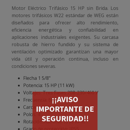
Motor Eléctrico Trifásico 15 HP sin Brida. Los
motores trifásicos W22 estándar de WEG están
diseñados para ofrecer alto rendimiento,
eficiencia energética y confiabilidad en
aplicaciones industriales exigentes. Su carcasa
robusta de hierro fundido y su sistema de
ventilación optimizado garantizan una mayor
vida útil y operación continua, incluso en
condiciones severas.
Flecha 1 5/8"
Potencia: 15 HP (11 kW)
Voltajes: Tres Fases 208-230/460 V
¡¡AVISO
Frecuencia: 60 Hz
IMPORTANTE DE
Carcasa 254/6T
Polos: 4
SEGURIDAD!!
Rotación nominal: 1750 RPM
Grado de protección: IP55