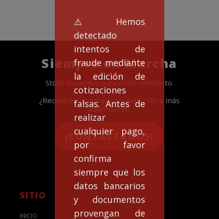
⚠️Hemos
detectado
intentos de
Siempre en Marcha
fraude mediante
la edición de
Stock disponible para envío inmediato.
cotizaciones
¿Requieres apoyo para la selección o más
falsas. Antes de
información?
realizar
cualquier pago,
¡CONTACTANOS!
por favor
confirma
siempre que los
datos bancarios
SITIO
y documentos
provengan de
INICIO