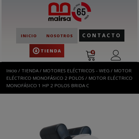
CONTACTO
INICIO
NOSOTROS
TIENDA
0
Inicio
/
TIENDA
/
MOTORES ELÉCTRICOS - WEG
/
MOTOR
ELÉCTRICO MONOFÁSICO 2 POLOS
/ MOTOR ELÉCTRICO
MONOFÁSICO 1 HP 2 POLOS BRIDA C