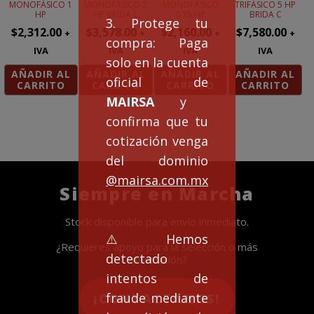
MONOFÁSICO 1
MONOFÁSICO 2
MONOFÁSICO
TRIFÁSICO 5 HP
HP
HP BRIDA C
0.75 HP
BRIDA C
3. Protege tu
$
2,312.00
$
3,578.00
$
2,160.00
$
7,580.00
+
+
+
+
compra: Paga
IVA
IVA
IVA
IVA
solo en la cuenta
AÑADIR AL
AÑADIR AL
AÑADIR AL
AÑADIR AL
oficial de
CARRITO
CARRITO
CARRITO
CARRITO
MAIRSA
y
confirma que tu
cotización venga
del dominio
@mairsa.com.mx
Siempre en Marcha
Stock disponible para envío inmediato.
⚠️Hemos
¿Requieres apoyo para la selección o más
detectado
información?
intentos de
fraude mediante
¡CONTACTANOS!