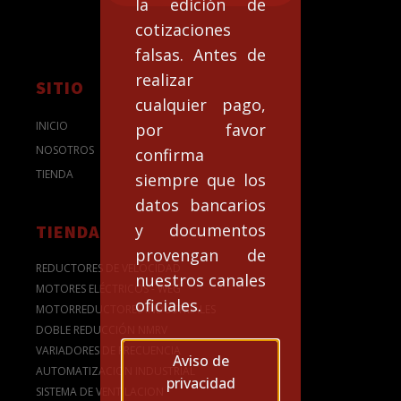
la edición de
cotizaciones
falsas. Antes de
realizar
SITIO
cualquier pago,
INICIO
por favor
NOSOTROS
confirma
TIENDA
siempre que los
datos bancarios
y documentos
TIENDA
provengan de
REDUCTORES DE VELOCIDAD
nuestros canales
MOTORES ELÉCTRICOS - WEG
oficiales.
MOTORREDUCTORES INDUSTRIALES
DOBLE REDUCCIÓN NMRV
VARIADORES DE FRECUENCIA
Aviso de
AUTOMATIZACION INDUSTRIAL
privacidad
SISTEMA DE VENTILACION