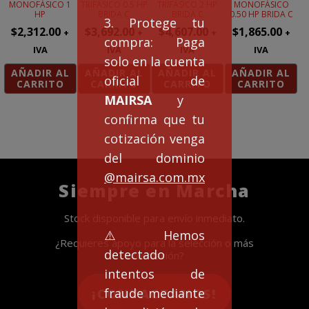
MONOFÁSICO 1
TRIFÁSICO 0.5 HP
TRIFÁSICO 2 HP
MONOFÁSICO
HP
BRIDA C
BRIDA C
0.50 HP BRIDA C
3. Protege tu
$
2,312.00
$
3,692.00
$
4,607.00
$
1,865.00
+
+
+
+
compra: Paga
IVA
IVA
IVA
IVA
solo en la cuenta
AÑADIR AL
AÑADIR AL
AÑADIR AL
AÑADIR AL
oficial de
CARRITO
CARRITO
CARRITO
CARRITO
MAIRSA
y
confirma que tu
cotización venga
del dominio
@mairsa.com.mx
Siempre en Marcha
Stock disponible para envío inmediato.
⚠️Hemos
¿Requieres apoyo para la selección o más
detectado
información?
intentos de
fraude mediante
¡CONTACTANOS!