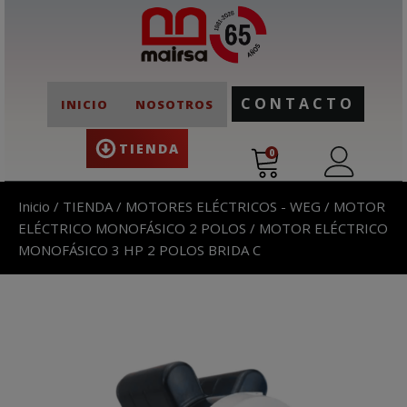
CONTACTO
INICIO
NOSOTROS
TIENDA
0
Inicio
/
TIENDA
/
MOTORES ELÉCTRICOS - WEG
/
MOTOR
ELÉCTRICO MONOFÁSICO 2 POLOS
/ MOTOR ELÉCTRICO
MONOFÁSICO 3 HP 2 POLOS BRIDA C