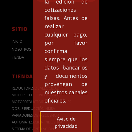
la edición de
cotizaciones
falsas. Antes de
realizar
SITIO
cualquier pago,
INICIO
por favor
NOSOTROS
confirma
TIENDA
siempre que los
datos bancarios
y documentos
TIENDA
provengan de
REDUCTORES DE VELOCIDAD
nuestros canales
MOTORES ELÉCTRICOS - WEG
oficiales.
MOTORREDUCTORES INDUSTRIALES
DOBLE REDUCCIÓN NMRV
VARIADORES DE FRECUENCIA
Aviso de
AUTOMATIZACION INDUSTRIAL
privacidad
SISTEMA DE VENTILACION