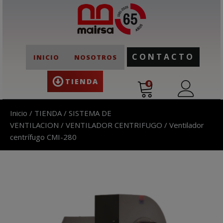
CONTACTO
INICIO
NOSOTROS
TIENDA
0
Inicio
/
TIENDA
/
SISTEMA DE
VENTILACION
/
VENTILADOR CENTRIFUGO
/ Ventilador
centrífugo CMI-280