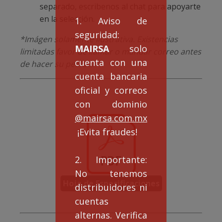
separado, escribenos al chat para apoyarte
en la selección.
1. Aviso de
seguridad:
*Imágen solamente ilustrativa. Existencias
MAIRSA
solo
limitadas favor de llamar o mandar correo antes
cuenta con una
de hacer su pedido.
cuenta bancaria
oficial y correos
con dominio
@mairsa.com.mx
¡Evita fraudes!
2. Importante:
No tenemos
Hoja de Especificaciones
distribuidores ni
cuentas
alternas. Verifica