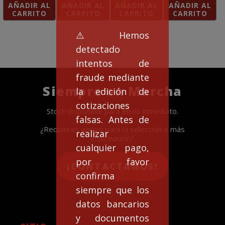
AÑADIR AL
AÑADIR AL
AÑADIR AL
AÑADIR AL
CARRITO
CARRITO
CARRITO
CARRITO
⚠️Hemos
detectado
intentos de
fraude mediante
Siempre en Marcha
la edición de
cotizaciones
Stock disponible para envío inmediato.
falsas. Antes de
¿Requieres apoyo para la selección o más
realizar
información?
cualquier pago,
por favor
¡CONTACTANOS!
confirma
siempre que los
datos bancarios
y documentos