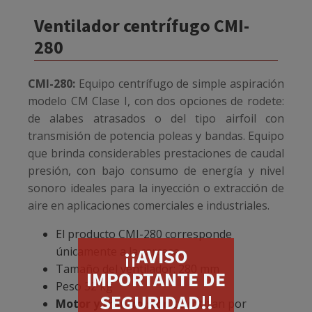
Ventilador centrífugo CMI-
280
CMI-280:
Equipo centrífugo de simple aspiración
modelo CM Clase I, con dos opciones de rodete:
de alabes atrasados o del tipo airfoil con
transmisión de potencia poleas y bandas. Equipo
que brinda considerables prestaciones de caudal
presión, con bajo consumo de energía y nivel
sonoro ideales para la inyección o extracción de
aire en aplicaciones comerciales e industriales.
El producto CMI-280 corresponde
¡¡AVISO
únicamente a la carcasa.
Tamaño del ventilador: 280 mm
IMPORTANTE DE
Peso 32 kg
SEGURIDAD!!
Motor y transmisión
se cotizan por