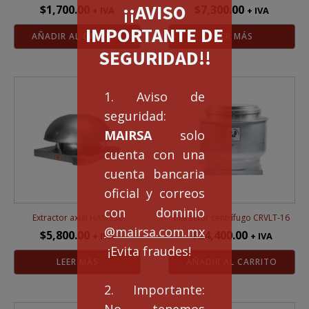
¡¡AVISO
$
1,700.00
$
7,300.00
+ IVA
+ IVA
IMPORTANTE DE
AÑADIR AL CARRITO
LEER MÁS
SEGURIDAD!!
1. Aviso de
seguridad:
MAIRSA
solo
cuenta con una
cuenta bancaria
oficial y correos
con dominio
Extractor axial HAM350
Extractor centrífugo CRVLT-16
@mairsa.com.mx
$
5,800.00
$
24,400.00
+ IVA
+ IVA
¡Evita fraudes!
LEER MÁS
AÑADIR AL CARRITO
2. Importante:
No tenemos