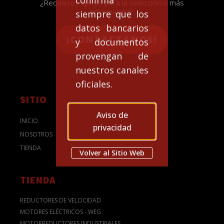
¿Requieres apoyo para la selección o más
información?
siempre que los
datos bancarios
¡CONTACTANOS!
y documentos
provengan de
nuestros canales
oficiales.
SITIO
Aviso de
INICIO
privacidad
NOSOTROS
TIENDA
Volver al Sitio Web
TIENDA
REDUCTORES DE VELOCIDAD
MOTORES ELÉCTRICOS - WEG
MOTORREDUCTORES INDUSTRIALES