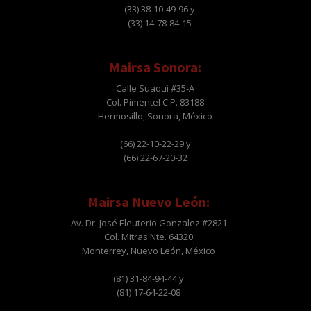
(33) 38-10-49-96 y
(33) 14-78-84-15
Mairsa Sonora:
Calle Suaqui #35-A
Col. Pimentel C.P. 83188
Hermosillo, Sonora, México
(66) 22-10-22-29 y
(66) 22-67-20-32
Mairsa Nuevo León:
Av. Dr. José Eleuterio Gonzalez #2821
Col. Mitras Nte. 64320
Monterrey, Nuevo León, México
(81) 31-84-94-44 y
(81) 17-64-22-08