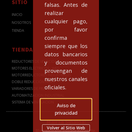
SITIO
falsas. Antes de
realizar
INICIO
cualquier pago,
NOSOTROS
por favor
TIENDA
confirma
siempre que los
TIENDA
datos bancarios
y documentos
REDUCTORES DE VELOCIDAD
MOTORES ELÉCTRICOS - WEG
provengan de
MOTORREDUCTORES INDUSTRIALES
nuestros canales
DOBLE REDUCCIÓN NMRV
oficiales.
VARIADORES DE FRECUENCIA
AUTOMATIZACION INDUSTRIAL
SISTEMA DE VENTILACION
Aviso de
privacidad
Mairsa Sinaloa:
Volver al Sitio Web
Blvd. Emiliano Zapata #2220 Pte.