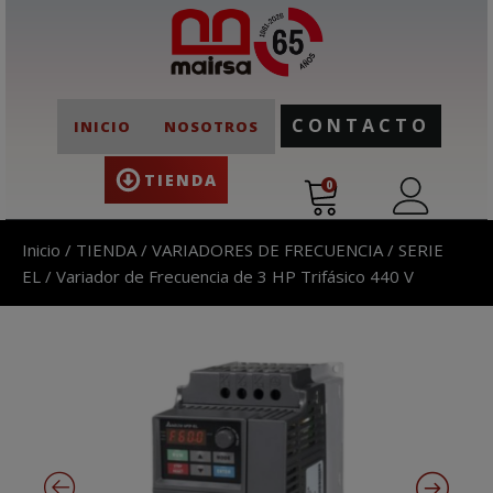
CONTACTO
INICIO
NOSOTROS
TIENDA
0
Inicio
/
TIENDA
/
VARIADORES DE FRECUENCIA
/
SERIE
EL
/ Variador de Frecuencia de 3 HP Trifásico 440 V