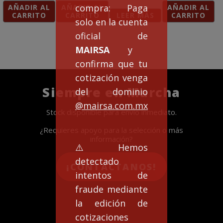
compra: Paga
AÑADIR AL
AÑADIR AL
AÑADIR AL
CARRITO
CARRITO
LEER MÁS
CARRITO
solo en la cuenta
oficial de
MAIRSA
y
confirma que tu
cotización venga
Siempre en Marcha
del dominio
@mairsa.com.mx
Stock disponible para envío inmediato.
¿Requieres apoyo para la selección o más
información?
⚠️Hemos
detectado
¡CONTACTANOS!
intentos de
fraude mediante
la edición de
cotizaciones