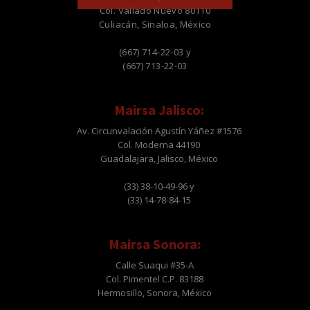
Col. Vallado Nuevo 80110
Culiacán, Sinaloa, México
(667) 714-22-03 y
(667) 713-22-03
Mairsa Jalisco:
Av. Circunvalación Agustín Yáñez #1576
Col. Moderna 44190
Guadalajara, Jalisco, México
(33) 38-10-49-96 y
(33) 14-78-84-15
Mairsa Sonora:
Calle Suaqui #35-A
Col. Pimentel C.P. 83188
Hermosillo, Sonora, México