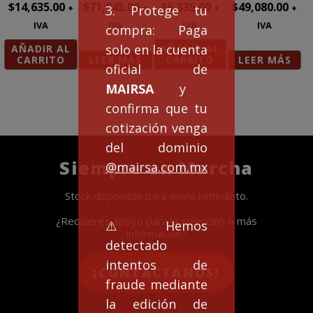
$
14,635.00
$
71,845.00
$
6,335.00
$
49,080.00
+
+
+
+
3. Protege tu
IVA
IVA
IVA
IVA
compra: Paga
solo en la cuenta
AÑADIR AL
AÑADIR AL
CARRITO
LEER MÁS
CARRITO
LEER MÁS
oficial de
MAIRSA
y
confirma que tu
cotización venga
del dominio
Siempre en Marcha
@mairsa.com.mx
Stock disponible para envío inmediato.
¿Requieres apoyo para la selección o más
⚠️Hemos
información?
detectado
intentos de
¡CONTACTANOS!
fraude mediante
la edición de