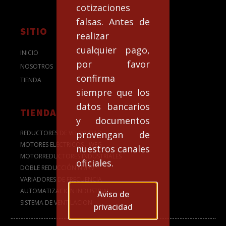
cotizaciones
falsas. Antes de
SITIO
realizar
cualquier pago,
INICIO
por favor
NOSOTROS
confirma
TIENDA
siempre que los
datos bancarios
TIENDA
y documentos
REDUCTORES DE VELOCIDAD
provengan de
MOTORES ELÉCTRICOS - WEG
nuestros canales
MOTORREDUCTORES INDUSTRIALES
oficiales.
DOBLE REDUCCIÓN NMRV
VARIADORES DE FRECUENCIA
AUTOMATIZACION INDUSTRIAL
Aviso de
SISTEMA DE VENTILACION
privacidad