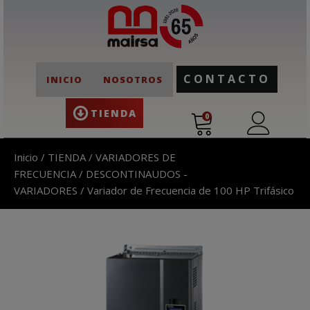
CONTACTO
INICIO
NOSOTROS
TIENDA
0
Inicio
/
TIENDA
/
VARIADORES DE
FRECUENCIA
/
DESCONTINAUDOS -
VARIADORES
/ Variador de Frecuencia de 100 HP Trifásico