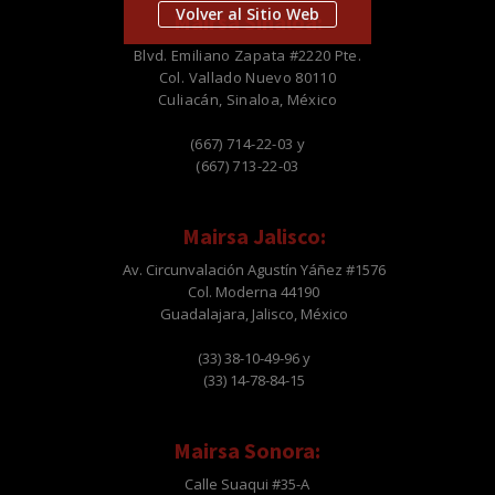
Volver al Sitio Web
Mairsa Sinaloa:
Blvd. Emiliano Zapata #2220 Pte.
Col. Vallado Nuevo 80110
Culiacán, Sinaloa, México
(667) 714-22-03 y
(667) 713-22-03
Mairsa Jalisco:
Av. Circunvalación Agustín Yáñez #1576
Col. Moderna 44190
Guadalajara, Jalisco, México
(33) 38-10-49-96 y
(33) 14-78-84-15
Mairsa Sonora:
Calle Suaqui #35-A