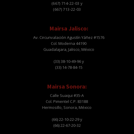
(667) 714-22-03 y
(667) 713-22-03
Mairsa Jalisco:
Av. Circunvalación Agustín Yáñez #1576
Col. Moderna 44190
Guadalajara, Jalisco, México
(33) 38-10-49-96 y
(33) 14-78-84-15
Mairsa Sonora:
Calle Suaqui #35-A
Col. Pimentel C.P. 83188
Hermosillo, Sonora, México
(66) 22-10-22-29 y
(66) 22-67-20-32