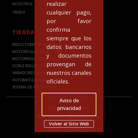
realizar
NOSOTROS
cualquier pago,
TIENDA
por favor
confirma
TIENDA
siempre que los
REDUCTORES DE VELOCIDAD
datos bancarios
MOTORES ELÉCTRICOS - WEG
y documentos
MOTORREDUCTORES INDUSTRIALES
provengan de
DOBLE REDUCCIÓN NMRV
nuestros canales
VARIADORES DE FRECUENCIA
AUTOMATIZACION INDUSTRIAL
oficiales.
SISTEMA DE VENTILACION
Aviso de
Mairsa Sinaloa:
privacidad
Blvd. Emiliano Zapata #2220 Pte.
Col. Vallado Nuevo 80110
Volver al Sitio Web
Culiacán, Sinaloa, México