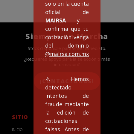
solo en la cuenta
oficial de
MAIRSA
y
confirma que tu
Siempre en Marcha
cotización venga
del dominio
Stock disponible para envío inmediato.
@mairsa.com.mx
¿Requieres apoyo para la selección o más
información?
⚠️Hemos
¡CONTACTANOS!
detectado
intentos de
fraude mediante
la edición de
SITIO
cotizaciones
falsas. Antes de
INICIO