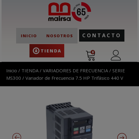
CONTACTO
INICIO
NOSOTROS
TIENDA
0
Inicio
/
TIENDA
/
VARIADORES DE FRECUENCIA
/
SERIE
MS300
/ Variador de Frecuencia 7.5 HP Trifásico 440 V