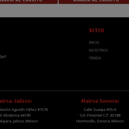
SITIO
INICIO
NOSOTROS
ión?
TIENDA
irsa Jalisco:
Mairsa Sonora:
alación Agustín Yáñez #1576
Calle Suaqui #35-A
ol. Moderna 44190
Col. Pimentel C.P. 83188
ajara, Jalisco, México
Hermosillo, Sonora, México