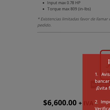
Input max 0.78 HP
Torque max 809 (in-lbs)
* Existencias limitadas favor de llama
pedido.
1. Avi
bancari
Informac
¡Evita 
$
6,600.00
2. Imp
+ IVA
RE
FC
Verifi