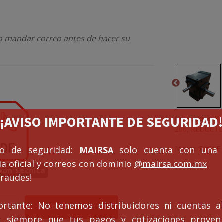
r o mandar correo antes de hacer su
¡¡AVISO IMPORTANTE DE SEGURIDAD!
Categorías:
R
206
,
REDUCTO
so de seguridad:
MAIRSA
solo cuenta con una 
Marca:
EAGLE
a oficial y correos con dominio
@mairsa.com.mx
ión Tecnica
fraudes!
ortante: No tenemos distribuidores ni cuentas al
DUCTOR
AÑADIR AL CARRITO
U
ca siempre que tus pagos y cotizaciones prove