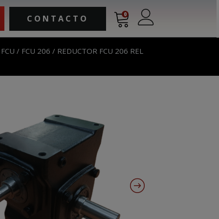
0
CONTACTO
 FCU
/
FCU 206
/ REDUCTOR FCU 206 REL