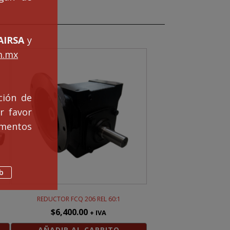
IRSA
y
m.mx
ción de
r favor
mentos
b
REDUCTOR FCQ 206 REL 60:1
$
6,400.00
+ IVA
AÑADIR AL CARRITO