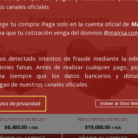
6
s canales oficiales
1
Productos relacionados
tidad
ege tu compra: Paga solo en la cuenta oficial de
MA
ma que tu cotización venga del dominio
@mairsa.co
s detectado intentos de fraude mediante la edi
ciones falsas. Antes de realizar cualquier pago, po
rma siempre que los datos bancarios y docu
an de nuestros canales oficiales.
viso de privacidad
Volver al Sitio We
EDUCTOR FCQ 206 REL 20:1
REDUCTOR FCQ 325 REL 30:1
$
6,400.00
$
19,000.00
+ IVA
+ IVA
ÑADIR AL CARRITO
AÑADIR AL CARRITO