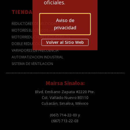
oficiales.
TIENDA
Aviso de
REDUCTORES DE VELOCIDAD
privacidad
MOTORES ELÉCTRICOS - WEG
MOTORREDUCTORES INDUSTRIALES
Volver al Sitio Web
DOBLE REDUCCIÓN NMRV
VARIADORES DE FRECUENCIA
AUTOMATIZACION INDUSTRIAL
SISTEMA DE VENTILACION
Mairsa Sinaloa:
Blvd. Emiliano Zapata #2220 Pte.
Col. Vallado Nuevo 80110
Culiacán, Sinaloa, México
(667) 714-22-03 y
(667) 713-22-03