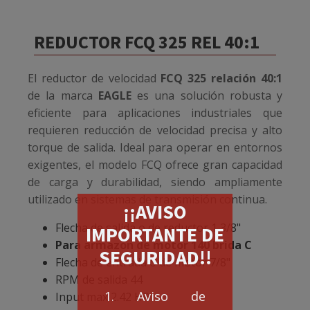
REDUCTOR FCQ 325 REL 40:1
El reductor de velocidad
FCQ 325 relación 40:1
de la marca
EAGLE
es una solución robusta y
eficiente para aplicaciones industriales que
requieren reducción de velocidad precisa y alto
torque de salida. Ideal para operar en entornos
exigentes, el modelo FCQ ofrece gran capacidad
de carga y durabilidad, siendo ampliamente
utilizado en sistemas de transmisión continua.
¡¡AVISO
Flecha de salida o de reductor 1 3/8"
IMPORTANTE DE
Para armazón de motor 140 brida C
SEGURIDAD!!
Flecha de entrada o de motor 7/8"
RPM de salida 44
1. Aviso de
Input max 2.42 HP