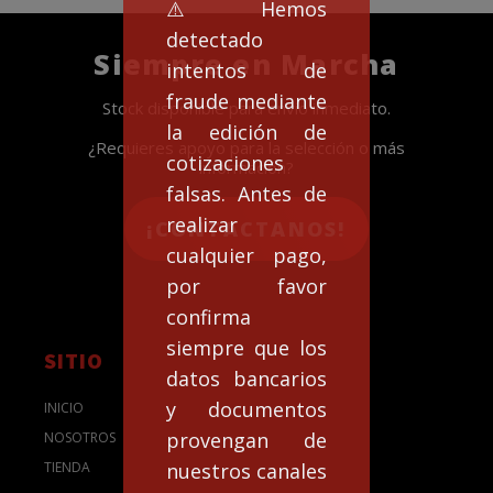
⚠️Hemos
detectado
Siempre en Marcha
intentos de
fraude mediante
Stock disponible para envío inmediato.
la edición de
¿Requieres apoyo para la selección o más
cotizaciones
información?
falsas. Antes de
realizar
¡CONTACTANOS!
cualquier pago,
por favor
confirma
siempre que los
SITIO
datos bancarios
y documentos
INICIO
provengan de
NOSOTROS
nuestros canales
TIENDA