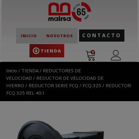
CONTACTO
INICIO
NOSOTROS
TIENDA
0
Inicio
/
TIENDA
/
REDUCTORES DE
VELOCIDAD
/
REDUCTOR DE VELOCIDAD DE
HIERRO
/
REDUCTOR SERIE FCQ
/
FCQ 325
/ REDUCTOR
FCQ 325 REL 40:1