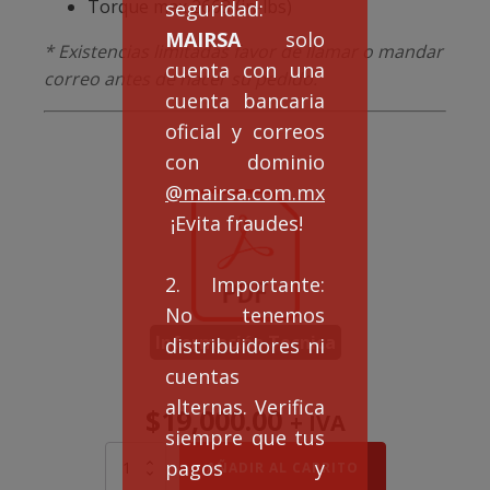
Torque max 2663 (in-lbs)
seguridad:
MAIRSA
solo
* Existencias limitadas favor de llamar o mandar
cuenta con una
correo antes de hacer su pedido.
cuenta bancaria
oficial y correos
con dominio
@mairsa.com.mx
¡Evita fraudes!
2. Importante:
No tenemos
Información Tecnica
distribuidores ni
cuentas
alternas. Verifica
$
19,000.00
+ IVA
siempre que tus
REDUCTOR
pagos y
AÑADIR AL CARRITO
FCQ