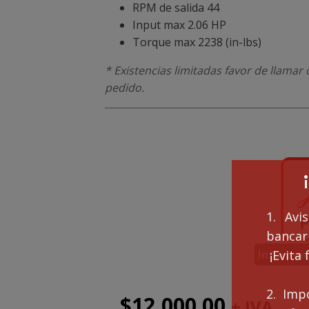
RPM de salida 44
Input max 2.06 HP
Torque max 2238 (in-lbs)
* Existencias limitadas favor de llama
pedido.
1. Avi
bancari
Informac
¡Evita 
2. Imp
$
12,000.00
+ IVA
R