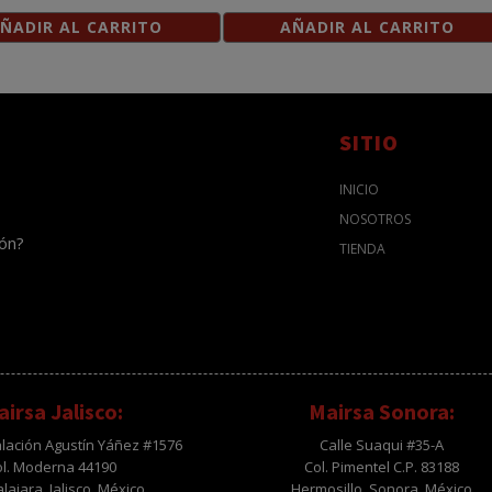
ÑADIR AL CARRITO
AÑADIR AL CARRITO
SITIO
INICIO
NOSOTROS
ión?
TIENDA
irsa Jalisco:
Mairsa Sonora:
alación Agustín Yáñez #1576
Calle Suaqui #35-A
ol. Moderna 44190
Col. Pimentel C.P. 83188
ajara, Jalisco, México
Hermosillo, Sonora, México