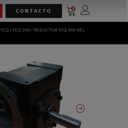
0
CONTACTO
 FCQ
/
FCQ 300
/ REDUCTOR FCQ 300 REL