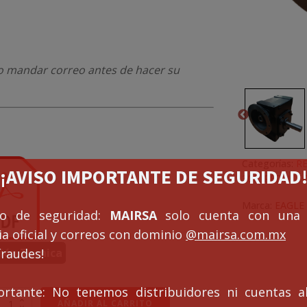
r o mandar correo antes de hacer su
Categorías:
R
¡¡AVISO IMPORTANTE DE SEGURIDAD!
300
,
REDUCTO
Marca:
EAGLE
so de seguridad:
MAIRSA
solo cuenta con una 
a oficial y correos con dominio
@mairsa.com.mx
ión Tecnica
fraudes!
ortante: No tenemos distribuidores ni cuentas al
EDUCTOR
AÑADIR AL CARRITO