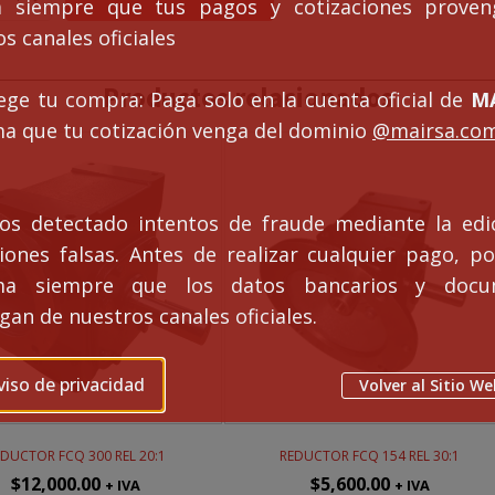
ca siempre que tus pagos y cotizaciones prove
CQ
00
s canales oficiales
EL
0:1
Productos relacionados
antidad
ege tu compra: Paga solo en la cuenta oficial de
MA
ma que tu cotización venga del dominio
@mairsa.co
s detectado intentos de fraude mediante la edi
ciones falsas. Antes de realizar cualquier pago, po
rma siempre que los datos bancarios y docu
an de nuestros canales oficiales.
viso de privacidad
Volver al Sitio We
EDUCTOR FCQ 300 REL 20:1
REDUCTOR FCQ 154 REL 30:1
$
12,000.00
$
5,600.00
+ IVA
+ IVA