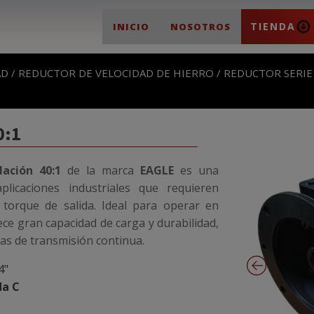
TIENDA
INICIO
NOSOTROS
AD
/
REDUCTOR DE VELOCIDAD DE HIERRO
/
REDUCTOR SERIE
0:1
lación 40:1
de la marca
EAGLE
es una
plicaciones industriales que requieren
 torque de salida. Ideal para operar en
ce gran capacidad de carga y durabilidad,
as de transmisión continua.
4"
da C