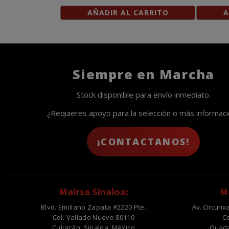
AÑADIR AL CARRITO
A
Siempre en Marcha
Stock disponible para envío inmediato.
¿Requieres apoyo para la selección o más informac
¡CONTACTANOS!
Mairsa Sinaloa:
Ma
Blvd. Emiliano Zapata #2220 Pte.
Av. Circunv
Col. Vallado Nuevo 80110
C
Culiacán, Sinaloa, México
Guadal