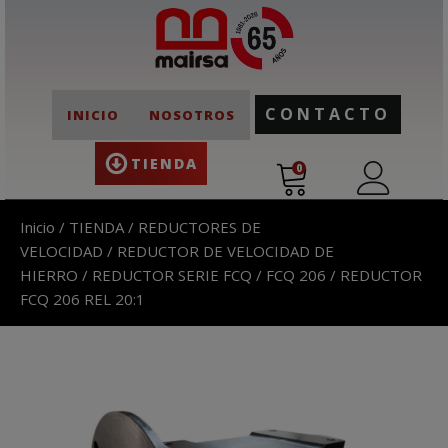
CONTACTO
INICIO
NOSOTROS
TIENDA
0
Inicio
/
TIENDA
/
REDUCTORES DE
VELOCIDAD
/
REDUCTOR DE VELOCIDAD DE
HIERRO
/
REDUCTOR SERIE FCQ
/
FCQ 206
/ REDUCTOR
FCQ 206 REL 20:1