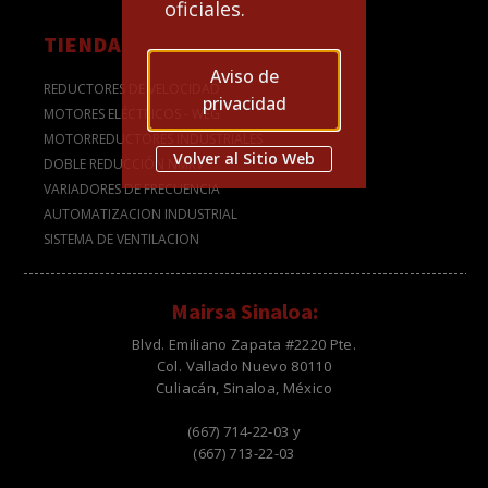
oficiales.
TIENDA
Aviso de
REDUCTORES DE VELOCIDAD
privacidad
MOTORES ELÉCTRICOS - WEG
MOTORREDUCTORES INDUSTRIALES
Volver al Sitio Web
DOBLE REDUCCIÓN NMRV
VARIADORES DE FRECUENCIA
AUTOMATIZACION INDUSTRIAL
SISTEMA DE VENTILACION
Mairsa Sinaloa:
Blvd. Emiliano Zapata #2220 Pte.
Col. Vallado Nuevo 80110
Culiacán, Sinaloa, México
(667) 714-22-03 y
(667) 713-22-03