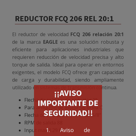
REDUCTOR FCQ 206 REL 20:1
El reductor de velocidad
FCQ 206 relación 20:1
de la marca
EAGLE
es una solución robusta y
eficiente para aplicaciones industriales que
requieren reducción de velocidad precisa y alto
torque de salida. Ideal para operar en entornos
exigentes, el modelo FCQ ofrece gran capacidad
de carga y durabilidad, siendo ampliamente
utilizado en sistemas de transmisión continua.
¡¡AVISO
Flecha de salida o de reductor 1"
IMPORTANTE DE
Para armazón de motor 56 brida C
SEGURIDAD!!
Flecha de entrada o de motor 5/8"
RPM de salida 88
1. Aviso de
Input max 1.29 HP