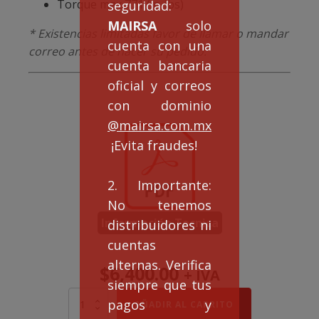
Torque max 771 (in-lbs)
seguridad:
MAIRSA
solo
* Existencias limitadas favor de llamar o mandar
cuenta con una
correo antes de hacer su pedido.
cuenta bancaria
oficial y correos
con dominio
@mairsa.com.mx
¡Evita fraudes!
2. Importante:
No tenemos
Información Tecnica
distribuidores ni
cuentas
alternas. Verifica
$
6,400.00
+ IVA
siempre que tus
REDUCTOR
pagos y
AÑADIR AL CARRITO
FCQ