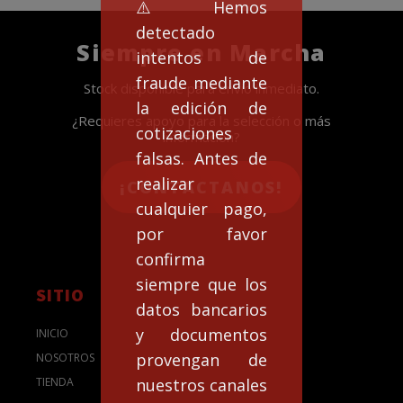
⚠️Hemos
detectado
Siempre en Marcha
intentos de
fraude mediante
Stock disponible para envío inmediato.
la edición de
¿Requieres apoyo para la selección o más
cotizaciones
información?
falsas. Antes de
realizar
¡CONTACTANOS!
cualquier pago,
por favor
confirma
siempre que los
SITIO
datos bancarios
y documentos
INICIO
provengan de
NOSOTROS
nuestros canales
TIENDA