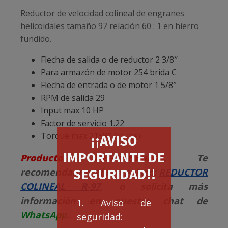
Reductor de velocidad colineal de engranes
helicoidales tamaño 97 relación 60 : 1 en hierro
fundido.
Flecha de salida o de reductor 2 3/8″
Para armazón de motor 254 brida C
Flecha de entrada o de motor 1 5/8″
RPM de salida 29
Input max 10 HP
Factor de servicio 1.22
Torque max 21580 (in-lbs)
¡¡AVISO
IMPORTANTE DE
Producto Descontinuado.
Te
SEGURIDAD!!
recomendamos el reemplazo:
REDUCTOR
COLINEAL R-97
, o solicita más
información en nuestro chat de
1. Aviso de
WhatsApp
.
seguridad: