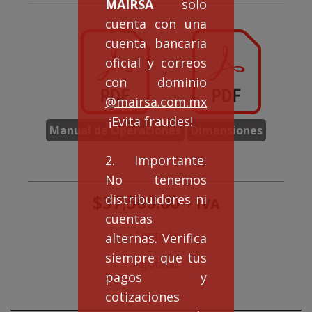
MAIRSA
solo
cuenta con una
cuenta bancaria
oficial y correos
con dominio
@mairsa.com.mx
¡Evita fraudes!
Manual de Operaciones
Dimensiones
2. Importante:
No tenemos
$
37,500.00
distribuidores ni
+ IVA
cuentas
Agotado
alternas. Verifica
siempre que tus
Agotado
pagos y
cotizaciones