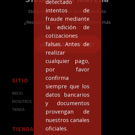
detectado
intentos de
Stock disponible para envío inmediato.
fraude mediante
¿Requieres apoyo para la selección o más
la edición de
información?
cotizaciones
falsas. Antes de
¡CONTACTANOS!
realizar
cualquier pago,
por favor
confirma
SITIO
siempre que los
INICIO
datos bancarios
NOSOTROS
y documentos
TIENDA
provengan de
nuestros canales
oficiales.
TIENDA