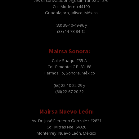
Av. Circunvalación Agustín Yáñez #1576
Col. Moderna 44190
Guadalajara, Jalisco, México
(33) 38-10-49-96 y
(33) 14-78-84-15
Mairsa Sonora:
Calle Suaqui #35-A
Col. Pimentel C.P. 83188
Hermosillo, Sonora, México
(66) 22-10-22-29 y
(66) 22-67-20-32
Mairsa Nuevo León:
Av. Dr. José Eleuterio Gonzalez #2821
Col. Mitras Nte. 64320
Monterrey, Nuevo León, México