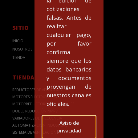
la edición de
cotizaciones
falsas. Antes de
realizar
SITIO
cualquier pago,
INICIO
por favor
NOSOTROS
confirma
TIENDA
siempre que los
datos bancarios
TIENDA
y documentos
provengan de
REDUCTORES DE VELOCIDAD
nuestros canales
MOTORES ELÉCTRICOS - WEG
oficiales.
MOTORREDUCTORES INDUSTRIALES
DOBLE REDUCCIÓN NMRV
VARIADORES DE FRECUENCIA
Aviso de
AUTOMATIZACION INDUSTRIAL
privacidad
SISTEMA DE VENTILACION