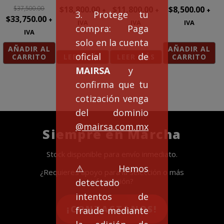
$
37,500.00
$
18,800.00
$
11,800.00
$
8,500.00
+
+
+
3. Protege tu
Original
Current
$
33,750.00
+
IVA
IVA
IVA
compra: Paga
price
price
IVA
solo en la cuenta
was:
is:
AÑADIR AL
AÑADIR AL
$37,500.00.
$33,750.00.
oficial de
CARRITO
LEER MÁS
LEER MÁS
CARRITO
MAIRSA
y
confirma que tu
cotización venga
del dominio
@mairsa.com.mx
Siempre en Marcha
Stock disponible para envío inmediato.
⚠️Hemos
¿Requieres apoyo para la selección o más
información?
detectado
intentos de
¡CONTACTANOS!
fraude mediante