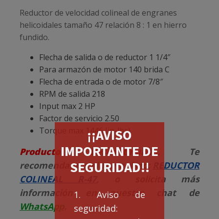
Reductor de velocidad colineal de engranes
helicoidales tamaño 47 relación 8 : 1 en hierro
fundido.
Flecha de salida o de reductor 1 1/4″
Para armazón de motor 140 brida C
Flecha de entrada o de motor 7/8″
RPM de salida 218
Input max 2 HP
Factor de servicio 2.50
Torque max 1446 (in-lbs)
¡¡AVISO
IMPORTANTE DE
Producto Descontinuado.
Te
SEGURIDAD!!
recomendamos el reemplazo:
REDUCTOR
COLINEAL R-47
, o solicita más
información en nuestro chat de
1. Aviso de
WhatsApp
.
seguridad: