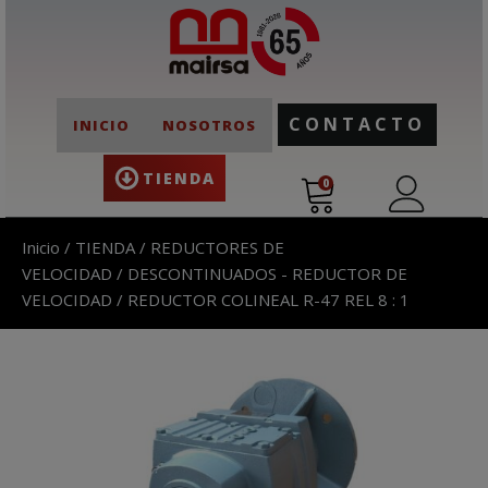
CONTACTO
INICIO
NOSOTROS
TIENDA
0
Inicio
/
TIENDA
/
REDUCTORES DE
VELOCIDAD
/
DESCONTINUADOS - REDUCTOR DE
VELOCIDAD
/ REDUCTOR COLINEAL R-47 REL 8 : 1