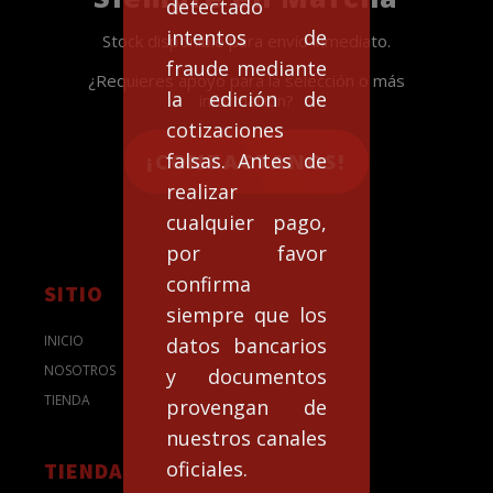
detectado
intentos de
Stock disponible para envío inmediato.
fraude mediante
¿Requieres apoyo para la selección o más
la edición de
información?
cotizaciones
falsas. Antes de
¡CONTACTANOS!
realizar
cualquier pago,
por favor
confirma
SITIO
siempre que los
INICIO
datos bancarios
NOSOTROS
y documentos
TIENDA
provengan de
nuestros canales
oficiales.
TIENDA