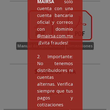
MAIRSA
solo
cuenta con una
cuenta bancaria
oficial y correos
con dominio
@mairsa.com.mx
¡Evita fraudes!
Manual de Operaciones
Dimensiones
2. Importante:
No tenemos
$
9,200.00
distribuidores ni
+ IVA
cuentas
Agotado
alternas. Verifica
siempre que tus
Agotado
pagos y
cotizaciones