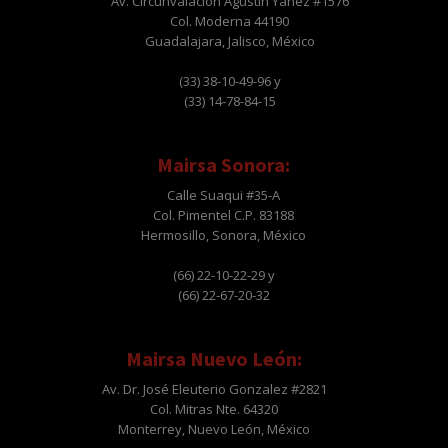
Av. Circunvalación Agustín Yáñez #1576
Col. Moderna 44190
Guadalajara, Jalisco, México
(33) 38-10-49-96 y
(33) 14-78-84-15
Mairsa Sonora:
Calle Suaqui #35-A
Col. Pimentel C.P. 83188
Hermosillo, Sonora, México
(66) 22-10-22-29 y
(66) 22-67-20-32
Mairsa Nuevo León:
Av. Dr. José Eleuterio Gonzalez #2821
Col. Mitras Nte. 64320
Monterrey, Nuevo León, México