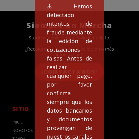
⚠️Hemos
detectado
intentos de
Siempre en Marcha
fraude mediante
Stock disponible para envío inmediato.
la edición de
¿Requieres apoyo para la selección o más
cotizaciones
información?
falsas. Antes de
realizar
¡CONTACTANOS!
cualquier pago,
por favor
confirma
siempre que los
SITIO
datos bancarios
y documentos
INICIO
provengan de
NOSOTROS
nuestros canales
TIENDA