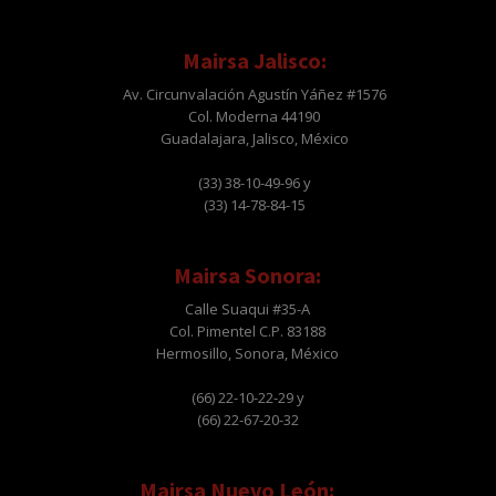
Mairsa Jalisco:
Av. Circunvalación Agustín Yáñez #1576
Col. Moderna 44190
Guadalajara, Jalisco, México
(33) 38-10-49-96 y
(33) 14-78-84-15
Mairsa Sonora:
Calle Suaqui #35-A
Col. Pimentel C.P. 83188
Hermosillo, Sonora, México
(66) 22-10-22-29 y
(66) 22-67-20-32
Mairsa Nuevo León: