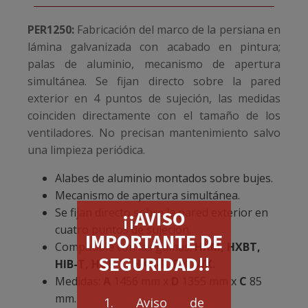
PER1250:
Fabricación del marco de la persiana en
lámina galvanizada con acabado en pintura;
palas de aluminio, mecanismo de apertura
simultánea. Se fijan directo sobre la pared
exterior en 4 puntos de sujeción, las medidas
coinciden directamente con el tamaño de los
ventiladores. No precisan mantenimiento salvo
una limpieza periódica.
Alabes de aluminio montados sobre bujes.
Mecanismo de apertura simultánea.
Se fijan directo sobre la pared exterior en
¡¡AVISO
cuatro puntos de sujeción.
IMPORTANTE DE
Compatible con las gamas:
HXM, HXBT,
SEGURIDAD!!
HIB-T, HGB-T, HXA-P, DX, WX.
Medidas:
A
1456 mm x
D
1355 mm x
C
85
mm.
1. Aviso de