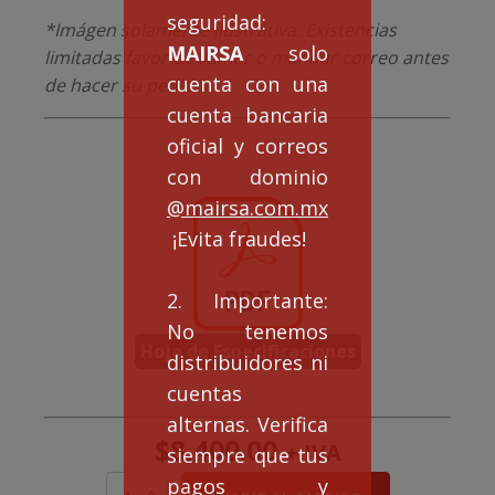
seguridad:
*Imágen solamente ilustrativa. Existencias
MAIRSA
solo
limitadas favor de llamar o mandar correo antes
cuenta con una
de hacer su pedido.
cuenta bancaria
oficial y correos
con dominio
@mairsa.com.mx
¡Evita fraudes!
2. Importante:
No tenemos
Hoja de Especificaciones
distribuidores ni
cuentas
alternas. Verifica
$
8,400.00
+ IVA
siempre que tus
pagos y
Persiana