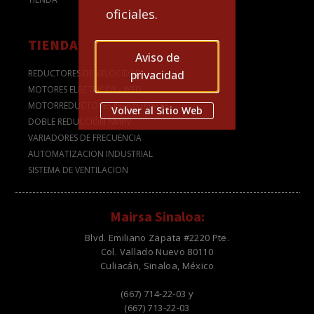
oficiales.
TIENDA
Aviso de
privacidad
REDUCTORES DE VELOCIDAD
MOTORES ELÉCTRICOS - WEG
MOTORREDUCTORES INDUSTRIALES
Volver al Sitio Web
DOBLE REDUCCIÓN NMRV
VARIADORES DE FRECUENCIA
AUTOMATIZACION INDUSTRIAL
SISTEMA DE VENTILACION
Mairsa Sinaloa:
Blvd. Emiliano Zapata #2220 Pte.
Col. Vallado Nuevo 80110
Culiacán, Sinaloa, México
(667) 714-22-03 y
(667) 713-22-03