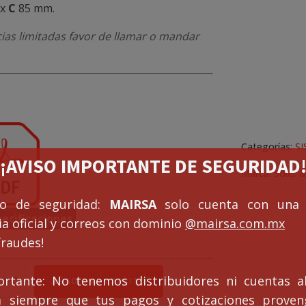
 x
C
85 mm.
cias limitadas favor de llamar o mandar
Categorías:
S
¡¡AVISO IMPORTANTE DE SEGURIDAD!
Marca:
Soler 
so de seguridad:
MAIRSA
solo cuenta con una 
ecificaciones
a oficial y correos con dominio
@mairsa.com.mx
fraudes!
siana
ortante: No tenemos distribuidores ni cuentas al
AÑADIR AL CARRITO
R1000
ca siempre que tus pagos y cotizaciones prove
tidad