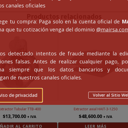
s canales oficiales
Productos relacionados
ege tu compra: Paga solo en la cuenta oficial de
MA
ma que tu cotización venga del dominio
@mairsa.co
s detectado intentos de fraude mediante la edi
ciones falsas. Antes de realizar cualquier pago, po
rma siempre que los datos bancarios y docu
an de nuestros canales oficiales.
viso de privacidad
Volver al Sitio We
Extractor Tubular TTB-400
Extractor axial HAIT-3-1250
$
13,700.00
$
48,600.00
+ IVA
+ IVA
ÑADIR AL CARRITO
LEER MÁS