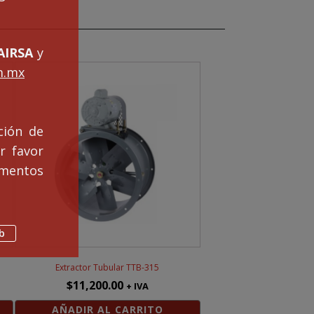
IRSA
y
m.mx
ción de
r favor
mentos
b
Extractor Tubular TTB-315
$
11,200.00
+ IVA
AÑADIR AL CARRITO