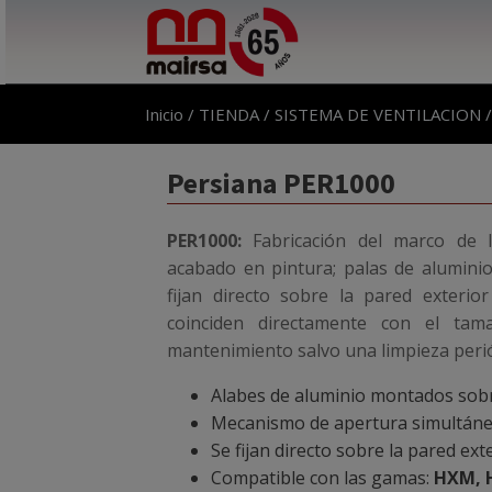
Inicio
/
TIENDA
/
SISTEMA DE VENTILACION
Persiana PER1000
PER1000:
Fabricación del marco de l
acabado en pintura; palas de alumini
fijan directo sobre la pared exterio
coinciden directamente con el tam
mantenimiento salvo una limpieza perió
Alabes de aluminio montados sobr
Mecanismo de apertura simultáne
Se fijan directo sobre la pared ext
Compatible con las gamas:
HXM, H