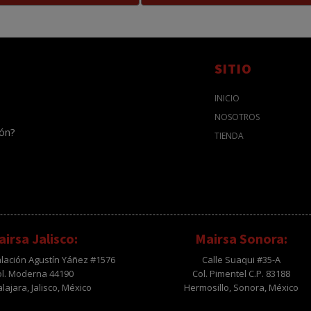
SITIO
INICIO
NOSOTROS
ión?
TIENDA
irsa Jalisco:
Mairsa Sonora:
alación Agustín Yáñez #1576
Calle Suaqui #35-A
ol. Moderna 44190
Col. Pimentel C.P. 83188
ajara, Jalisco, México
Hermosillo, Sonora, México