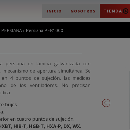
TIENDA
INICIO
NOSOTROS
/
PERSIANA
/ Persiana PER1000
a persiana en lámina galvanizada con
o, mecanismo de apertura simultánea. Se
r en 4 puntos de sujeción, las medidas
año de los ventiladores. No precisan
dica.
e bujes.
a.
erior en cuatro puntos de sujeción.
XBT, HIB-T, HGB-T, HXA-P, DX, WX.