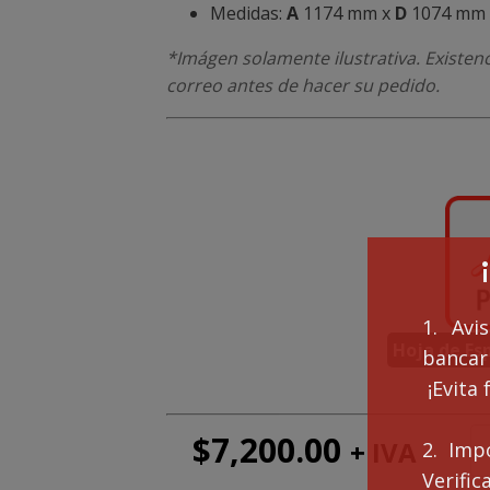
Medidas:
A
1174 mm x
D
1074 mm
*Imágen solamente ilustrativa. Existen
correo antes de hacer su pedido.
1. Avi
Hoja de Esp
bancari
¡Evita 
$
7,200.00
+ IVA
Per
2. Imp
PE
Verifi
can