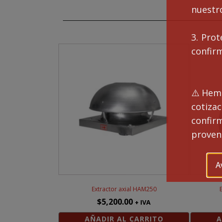
nuestro
3. Prot
confir
⚠️Hemo
cotiza
confi
proveng
A
Extractor axial HAM250
$
5,200.00
+ IVA
AÑADIR AL CARRITO
A