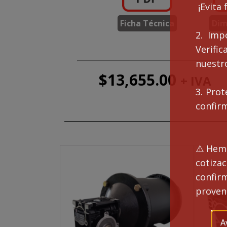
¡Evita 
Ficha Técnica
Dim
2. Imp
Verifi
nuestro
$
13,655.00
+ IVA
3. Prot
confir
⚠️Hemo
cotiza
confi
proveng
A