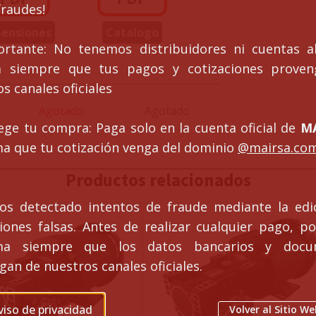
fraudes!
ensiones
Catalogo
ortante: No tenemos distribuidores ni cuentas al
ca siempre que tus pagos y cotizaciones prove
s canales oficiales
Agotado
Agotado
ege tu compra: Paga solo en la cuenta oficial de
MA
ma que tu cotización venga del dominio
@mairsa.co
Productos relacionados
s detectado intentos de fraude mediante la edi
ciones falsas. Antes de realizar cualquier pago, po
rma siempre que los datos bancarios y docu
an de nuestros canales oficiales.
viso de privacidad
Volver al Sitio We