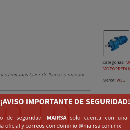
Categorías:
M
MOTORREDUC
cias limitadas favor de llamar o mandar
Marca:
WEG
¡¡AVISO IMPORTANTE DE SEGURIDAD!
so de seguridad:
MAIRSA
solo cuenta con una 
a oficial y correos con dominio
@mairsa.com.mx