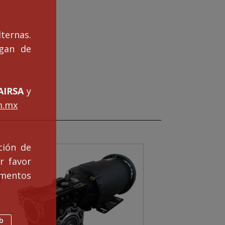
ternas.
ngan de
IRSA
y
m.mx
ción de
r favor
mentos
b