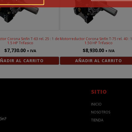
or Corona Sinfin T-63 rel. 25 : 1 de
Motorreductor Corona Sinfin T-75 rel. 40 : 
1.5 HP Trifasico
1.50 HP Trifasico
$
7,730.00
$
8,930.00
+ IVA
+ IVA
ÑADIR AL CARRITO
AÑADIR AL CARRITO
SITIO
INICIO
NOSOTROS
ión?
TIENDA