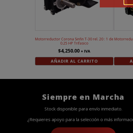
Motorreductor Corona Sinfin T-30 rel. 20 : 1 de
Motorreduct
0.25 HP Trifasico
$
4,250.00
+ IVA
AÑADIR AL CARRITO
A
Siempre en Marcha
Stock disponible para envío inmediato.
¿Requieres apoyo para la selección o más informac