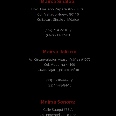
Mairsa Sinaloa:
Blvd. Emiliano Zapata #2220 Pte.
Col. Vallado Nuevo 80110
Culiacán, Sinaloa, México
(667) 714-22-03 y
(667) 713-22-03
Mairsa Jalisco:
Av. Circunvalación Agustín Yáñez #1576
Col. Moderna 44190
Guadalajara, Jalisco, México
(33) 38-10-49-96 y
(33) 14-78-84-15
Mairsa Sonora:
Calle Suaqui #35-A
Col. Pimentel C.P. 83188