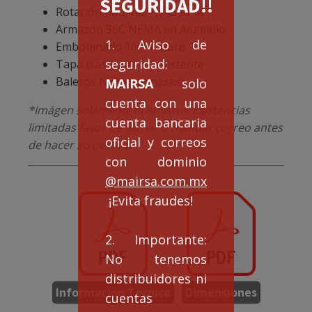
SEGURIDAD!!
Rotación nominal: 1745 RPM
Armazón 56C NEMA en Aluminio
1. Aviso de
Embobinado 100% cobre
seguridad:
Tapa trasera más resistente
Baleros NSK (japoneses)
MAIRSA
solo
cuenta con una
*Imágen solamente ilustrativa. Existencias
cuenta bancaria
limitadas favor de llamar o mandar correo antes
oficial y correos
de hacer su pedido.
con dominio
@mairsa.com.mx
¡Evita fraudes!
2. Importante:
No tenemos
distribuidores ni
Información Tecnica
Dimensiones
cuentas