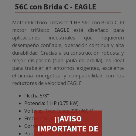
56C con Brida C - EAGLE
Motor Eléctrico Trifasico 1 HP 56C con Brida C. El
motor trifásico
EAGLE
está diseñado para
aplicaciones industriales que requieren
desempeño confiable, operación continua y alta
durabilidad. Gracias a su construcción robusta y
mejor disipacion (tipo jaula de ardilla), es ideal
para trabajar en entornos exigentes, excelente
eficiencia energética y compatibilidad con los
reductores de velocidad EAGLE.
Flecha 5/8"
Potencia: 1 HP (0.75 kW)
Voltajes: Tres Fases 230/460 V
¡¡AVISO
Frecuencia: 60 Hz
Corriente: 3.26/1.63 AMPS
IMPORTANTE DE
Polos: 4