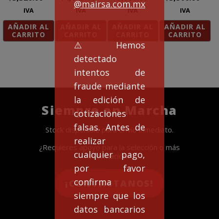
@mairsa.com.mx
IVA
IVA
IVA
IVA
AÑADIR AL
AÑADIR AL
AÑADIR AL
AÑADIR AL
CARRITO
CARRITO
CARRITO
CARRITO
⚠️Hemos
detectado
intentos de
fraude mediante
la edición de
Siempre en Marcha
cotizaciones
falsas. Antes de
Stock disponible para envío inmediato.
realizar
¿Requieres apoyo para la selección o más
cualquier pago,
información?
por favor
confirma
¡CONTACTANOS!
siempre que los
datos bancarios