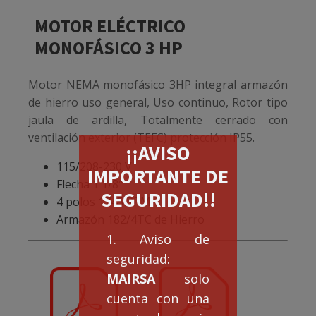
MOTOR ELÉCTRICO
MONOFÁSICO 3 HP
Motor NEMA monofásico 3HP integral armazón
de hierro uso general, Uso continuo, Rotor tipo
jaula de ardilla, Totalmente cerrado con
ventilación exterior (TEFC) protección IP55.
¡¡AVISO
115/208-230 V
IMPORTANTE DE
Flecha 1 1/8″
SEGURIDAD!!
4 polos 1745 RPM
Armazón 182/4TC de Hierro
1. Aviso de
seguridad:
MAIRSA
solo
cuenta con una