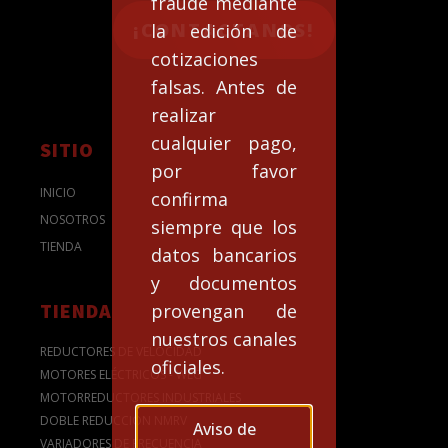
fraude mediante
¡CONTACTANOS!
la edición de
cotizaciones
falsas. Antes de
realizar
cualquier pago,
SITIO
por favor
INICIO
confirma
NOSOTROS
siempre que los
TIENDA
datos bancarios
y documentos
TIENDA
provengan de
nuestros canales
REDUCTORES DE VELOCIDAD
oficiales.
MOTORES ELÉCTRICOS - WEG
MOTORREDUCTORES INDUSTRIALES
DOBLE REDUCCIÓN NMRV
Aviso de
VARIADORES DE FRECUENCIA