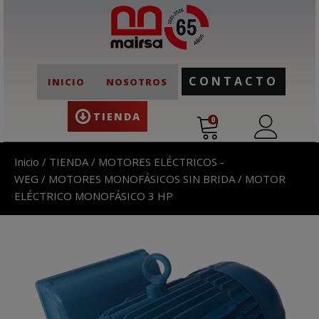
CONTACTO
INICIO
NOSOTROS
TIENDA
0
Inicio
/
TIENDA
/
MOTORES ELÉCTRICOS -
WEG
/
MOTORES MONOFÁSICOS SIN BRIDA
/ MOTOR
ELÉCTRICO MONOFÁSICO 3 HP