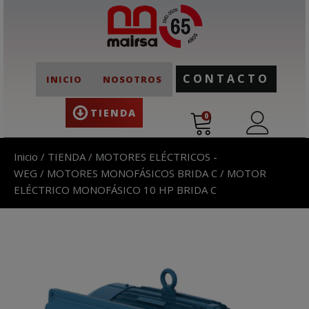
CONTACTO
INICIO
NOSOTROS
TIENDA
0
Inicio
/
TIENDA
/
MOTORES ELÉCTRICOS -
WEG
/
MOTORES MONOFÁSICOS BRIDA C
/ MOTOR
ELÉCTRICO MONOFÁSICO 10 HP BRIDA C