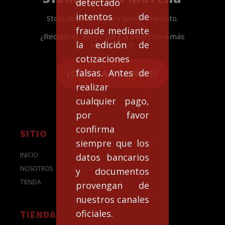
detectado
intentos de
Stock disponible para envío inmediato.
fraude mediante
¿Requieres apoyo para la selección o más
la edición de
información?
cotizaciones
falsas. Antes de
¡CONTACTANOS!
realizar
cualquier pago,
por favor
confirma
SITIO
siempre que los
INICIO
datos bancarios
NOSOTROS
y documentos
TIENDA
provengan de
nuestros canales
oficiales.
TIENDA