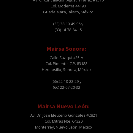
Av. Circunvalación Agustín Yáñez #1576
Col. Moderna 44190
Guadalajara, Jalisco, México
(33) 38-10-49-96 y
(33) 14-78-84-15
Mairsa Sonora:
Calle Suaqui #35-A
Col. Pimentel C.P. 83188
Hermosillo, Sonora, México
(66) 22-10-22-29 y
(66) 22-67-20-32
Mairsa Nuevo León:
Av. Dr. José Eleuterio Gonzalez #2821
Col. Mitras Nte. 64320
Monterrey, Nuevo León, México