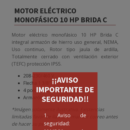
MOTOR ELÉCTRICO
MONOFÁSICO 10 HP BRIDA C
Motor eléctrico monofásico 10 HP Brida C
integral armazón de hierro uso general, NEMA,
Uso continuo, Rotor tipo jaula de ardilla,
Totalmente cerrado con ventilación exterior
(TEFC) protección IP55.
208-230/460 V
¡¡AVISO
Flecha 1 3/8″
IMPORTANTE DE
4 polos 1800 RPM
SEGURIDAD!!
Armazón 213/5TC de Hierro
*Imágen solamente ilustrativa. Existencias
1. Aviso de
limitadas favor de llamar o mandar correo antes
seguridad:
de hacer su pedido.