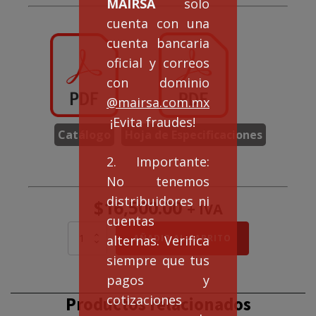
MAIRSA
solo
cuenta con una
cuenta bancaria
oficial y correos
con dominio
@mairsa.com.mx
¡Evita fraudes!
Catálogo
Hoja de Especificaciones
2. Importante:
No tenemos
distribuidores ni
$
16,500.00
+ IVA
cuentas
MOTOR
AÑADIR AL CARRITO
alternas. Verifica
ELÉCTRICO
siempre que tus
MONOFÁSICO
10
pagos y
HP
cotizaciones
Productos relacionados
BRIDA
C