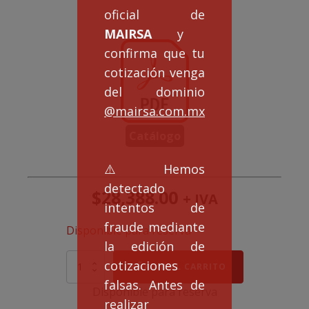
oficial de
MAIRSA
y
confirma que tu
cotización venga
del dominio
@mairsa.com.mx
Catálogo
⚠️Hemos
detectado
$
28,388.00
+ IVA
intentos de
fraude mediante
Disponible para reserva
la edición de
Kit
cotizaciones
AÑADIR AL CARRITO
de
falsas. Antes de
Servos
Disponible para reserva
1
realizar