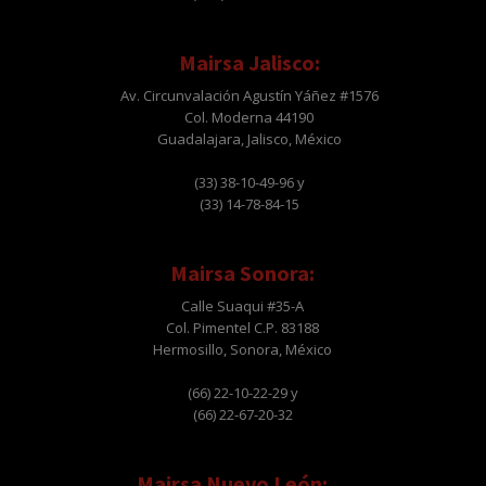
Mairsa Jalisco:
Av. Circunvalación Agustín Yáñez #1576
Col. Moderna 44190
Guadalajara, Jalisco, México
(33) 38-10-49-96 y
(33) 14-78-84-15
Mairsa Sonora:
Calle Suaqui #35-A
Col. Pimentel C.P. 83188
Hermosillo, Sonora, México
(66) 22-10-22-29 y
(66) 22-67-20-32
Mairsa Nuevo León: