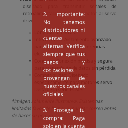
diseñado para transmitir señales de
retroalimentación del servomotor al servo
2. Importante:
drive.
No tenemos
distribuidores ni
Longitud: 5 metros.
cuentas
Interferencia: Aislamiento avanzado
alternas. Verifica
para minimizar las interferencias
electromagnéticas (EMI).
siempre que tus
Conector: Conexión precisa y segura
pagos y
para transmisión de datos sin pérdida.
cotizaciones
Compatibilidad: Diseñado
provengan de
específicamente para motores servo
nuestros canales
Delta de la serie ECMA.
oficiales
*Imágen solamente ilustrativa. Existencias
limitadas favor de llamar o mandar correo antes
3. Protege tu
de hacer su pedido.
compra: Paga
solo en la cuenta