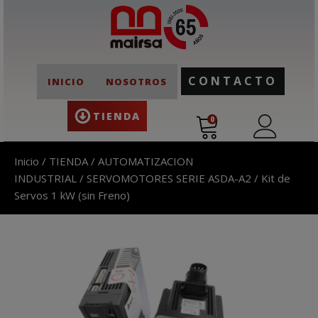
CONTACTO
INICIO
NOSOTROS
TIENDA
0
Inicio
/
TIENDA
/
AUTOMATIZACION
INDUSTRIAL
/
SERVOMOTORES SERIE ASDA-A2
/ Kit de
Servos 1 kW (sin Freno)