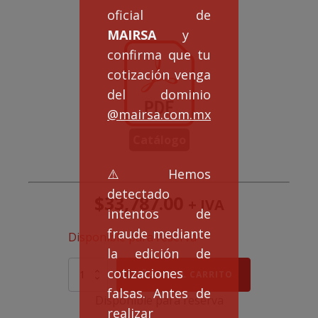
oficial de
MAIRSA
y
confirma que tu
cotización venga
del dominio
@mairsa.com.mx
Catálogo
⚠️Hemos
detectado
$
33,787.00
+ IVA
intentos de
fraude mediante
Disponible para reserva
la edición de
Kit
cotizaciones
AÑADIR AL CARRITO
de
falsas. Antes de
Servos
Disponible para reserva
1
realizar