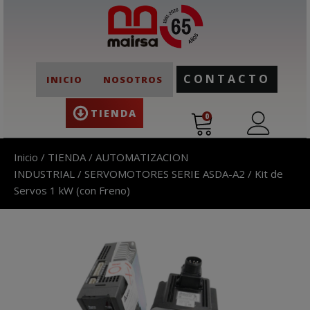
CONTACTO
INICIO
NOSOTROS
TIENDA
0
Inicio
/
TIENDA
/
AUTOMATIZACION
INDUSTRIAL
/
SERVOMOTORES SERIE ASDA-A2
/ Kit de
Servos 1 kW (con Freno)