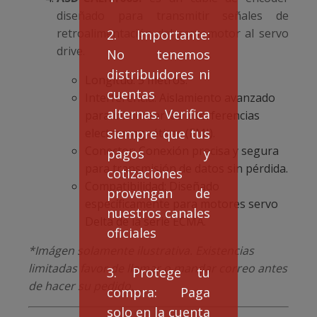
diseñado para transmitir señales de
retroalimentación del servomotor al servo
2. Importante:
drive.
No tenemos
distribuidores ni
Longitud: 5 metros.
cuentas
Interferencia: Aislamiento avanzado
alternas. Verifica
para minimizar las interferencias
electromagnéticas (EMI).
siempre que tus
Conector: Conexión precisa y segura
pagos y
para transmisión de datos sin pérdida.
cotizaciones
Compatibilidad: Diseñado
provengan de
específicamente para motores servo
nuestros canales
Delta de la serie ECMA.
oficiales
*Imágen solamente ilustrativa. Existencias
limitadas favor de llamar o mandar correo antes
3. Protege tu
de hacer su pedido.
compra: Paga
solo en la cuenta