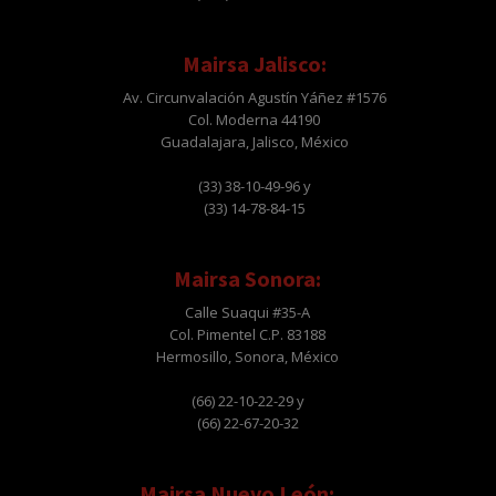
Mairsa Jalisco:
Av. Circunvalación Agustín Yáñez #1576
Col. Moderna 44190
Guadalajara, Jalisco, México
(33) 38-10-49-96 y
(33) 14-78-84-15
Mairsa Sonora:
Calle Suaqui #35-A
Col. Pimentel C.P. 83188
Hermosillo, Sonora, México
(66) 22-10-22-29 y
(66) 22-67-20-32
Mairsa Nuevo León: