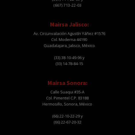
(667) 713-22-03
Mairsa Jalisco:
Av. Circunvalación Agustín Yáñez #1576
Col. Moderna 44190
Guadalajara, Jalisco, México
(33) 38-10-49-96 y
(33) 14-78-84-15
Mairsa Sonora:
Calle Suaqui #35-A
Col. Pimentel C.P. 83188
Hermosillo, Sonora, México
(66) 22-10-22-29 y
(66) 22-67-20-32