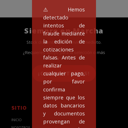
⚠️Hemos
detectado
intentos de
Siempre en Marcha
fraude mediante
la edición de
Stock disponible para envío inmediato.
cotizaciones
¿Requieres apoyo para la selección o más
falsas. Antes de
información?
realizar
cualquier pago,
¡CONTACTANOS!
por favor
confirma
siempre que los
datos bancarios
SITIO
y documentos
INICIO
provengan de
NOSOTROS