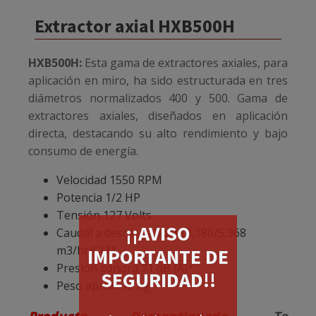
Extractor axial HXB500H
HXB500H:
Esta gama de extractores axiales, para
aplicación en miro, ha sido estructurada en tres
diámetros normalizados 400 y 500. Gama de
extractores axiales, diseñados en aplicación
directa, destacando su alto rendimiento y bajo
consumo de energía.
Velocidad 1550 RPM
Potencia 1/2 HP
Tensión 127 Volts
¡¡AVISO
Caudal a descarga libre10,180/5,968
m3/hr/CFM
IMPORTANTE DE
Presión sonora 71 dB (A)*
SEGURIDAD!!
Peso aprox. 18 kg
Producto Descontinuado.
Te