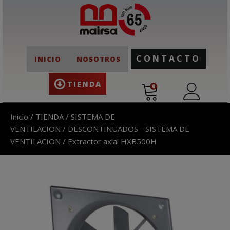
CONTACTO
INICIO
NOSOTROS
TIENDA
0
Inicio
/
TIENDA
/
SISTEMA DE
VENTILACION
/
DESCONTINUADOS - SISTEMA DE
VENTILACION
/ Extractor axial HXB500H