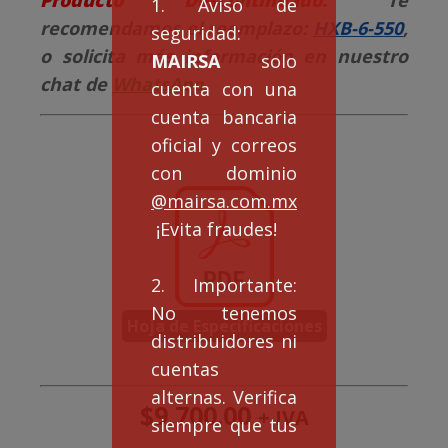
1. Aviso de
recomendamos el reemplazo:
HXB-6-550
,
seguridad:
o solicita más información en nuestro
MAIRSA
solo
chat de
WhatsApp
.
cuenta con una
cuenta bancaria
oficial y correos
con dominio
@mairsa.com.mx
¡Evita fraudes!
2. Importante:
No tenemos
Hoja de Especificaciones
distribuidores ni
cuentas
alternas. Verifica
$
9,700.00
+ IVA
siempre que tus