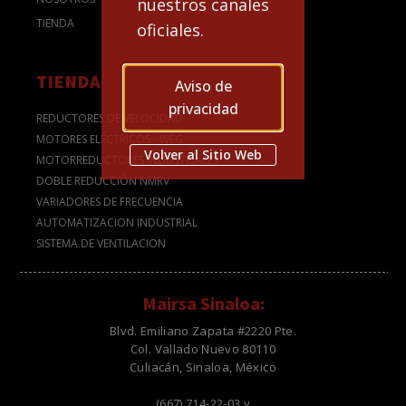
nuestros canales
TIENDA
oficiales.
TIENDA
Aviso de
privacidad
REDUCTORES DE VELOCIDAD
MOTORES ELÉCTRICOS - WEG
Volver al Sitio Web
MOTORREDUCTORES INDUSTRIALES
DOBLE REDUCCIÓN NMRV
VARIADORES DE FRECUENCIA
AUTOMATIZACION INDUSTRIAL
SISTEMA DE VENTILACION
Mairsa Sinaloa:
Blvd. Emiliano Zapata #2220 Pte.
Col. Vallado Nuevo 80110
Culiacán, Sinaloa, México
(667) 714-22-03 y