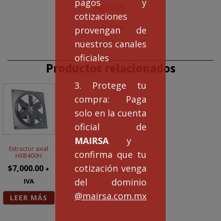
pagos y
Agotado
cotizaciones
Agotado
provengan de
nuestros canales
oficiales
Productos relacionados
3. Protege tu
compra: Paga
solo en la cuenta
oficial de
MAIRSA
y
Extractor axial
confirma que tu
HXB400H
cotización venga
$
7,000.00
+
del dominio
IVA
@mairsa.com.mx
LEER MÁS