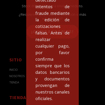
Stock disponible para envío inmediato.
intentos de
fraude mediante
¿Requieres apoyo para la selección o más
información?
la edición de
cotizaciones
¡CONTACTANOS!
falsas. Antes de
realizar
cualquier pago,
por favor
confirma
SITIO
siempre que los
INICIO
datos bancarios
NOSOTROS
y documentos
TIENDA
provengan de
nuestros canales
TIENDA
oficiales.