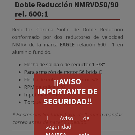
Doble Reducción NMRVD50/90
rel. 600:1
Reductor Corona Sinfin de Doble Reducción
conformado por dos reductores de velocidad
NMRV de la marca
EAGLE
relación 600 : 1 en
aluminio fundido.
Flecha de salida o de reductor 1 3/8"
Para armazón de motor 56 brida C
¡¡AVISO
Flecha de entrada o de motor 5/8"
RPM de salida 2.92
IMPORTANTE DE
Input max 1 HP
SEGURIDAD!!
Torque max 3,628 (in-lbs)
* Existencias limitadas favor de llamar o mandar
1. Aviso de
correo antes de hacer su pedido.
seguridad:
MAIRSA
solo