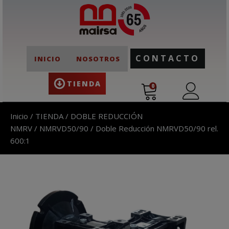
CONTACTO
INICIO
NOSOTROS
TIENDA
0
Inicio
/
TIENDA
/
DOBLE REDUCCIÓN
NMRV
/
NMRVD50/90
/ Doble Reducción NMRVD50/90 rel.
600:1