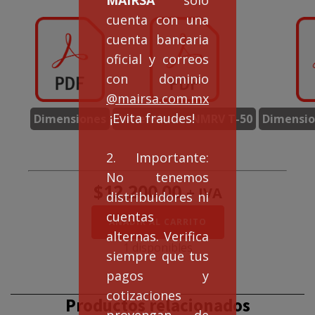
cuenta con una
cuenta bancaria
oficial y correos
con dominio
@mairsa.com.mx
¡Evita fraudes!
Dimensiones
Dimensiones NMRV T-50
Dimensio
2. Importante:
No tenemos
$
12,200.00
+ IVA
distribuidores ni
cuentas
Doble
AÑADIR AL CARRITO
Reducción
alternas. Verifica
NMRVD50/90
1 disponibles
siempre que tus
rel.
600:1
pagos y
cantidad
cotizaciones
Productos relacionados
provengan de