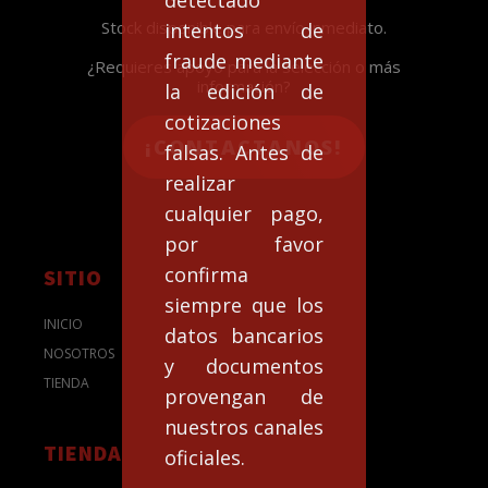
Stock disponible para envío inmediato.
intentos de
fraude mediante
¿Requieres apoyo para la selección o más
información?
la edición de
cotizaciones
¡CONTACTANOS!
falsas. Antes de
realizar
cualquier pago,
por favor
confirma
SITIO
siempre que los
INICIO
datos bancarios
NOSOTROS
y documentos
TIENDA
provengan de
nuestros canales
TIENDA
oficiales.