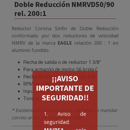
Doble Reducción NMRVD50/90
rel. 200:1
Reductor Corona Sinfin de Doble Reducción
conformado por dos reductores de velocidad
NMRV de la marca
EAGLE
relación 200 : 1 en
aluminio fundido.
Flecha de salida o de reductor 1 3/8"
Para armazón de motor 56 brida C
¡¡AVISO
Flecha de entrada o de motor 5/8"
RPM de salida 8.75
IMPORTANTE DE
Input max 2 HP
SEGURIDAD!!
Torque max 3,141 (in-lbs)
* Existencias limitadas favor de llamar o mandar
1. Aviso de
correo antes de hacer su pedido.
seguridad:
MAIRSA
solo