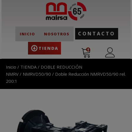
CONTACTO
INICIO
NOSOTROS
TIENDA
0
Inicio
/
TIENDA
/
DOBLE REDUCCIÓN
NMRV
/
NMRVD50/90
/ Doble Reducción NMRVD50/90 rel.
200:1