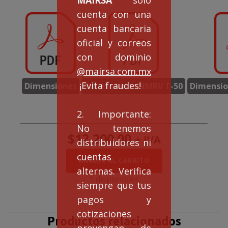
cuenta con una
cuenta bancaria
oficial y correos
con dominio
@mairsa.com.mx
¡Evita fraudes!
Dimensiones
Dimensiones NMRV T-50
Dimensio
2. Importante:
No tenemos
$
12,200.00
+ IVA
distribuidores ni
cuentas
Doble
AÑADIR AL CARRITO
Reducción
alternas. Verifica
NMRVD50/90
1 disponibles
siempre que tus
rel.
200:1
pagos y
cantidad
cotizaciones
Productos relacionados
provengan de