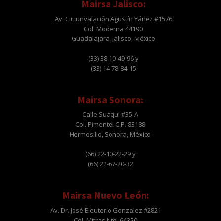
Mairsa Jalisco:
Av. Circunvalación Agustín Yáñez #1576
Col. Moderna 44190
Guadalajara, Jalisco, México
(33) 38-10-49-96 y
(33) 14-78-84-15
Mairsa Sonora:
Calle Suaqui #35-A
Col. Pimentel C.P. 83188
Hermosillo, Sonora, México
(66) 22-10-22-29 y
(66) 22-67-20-32
Mairsa Nuevo León:
Av. Dr. José Eleuterio Gonzalez #2821
Col. Mitras Nte. 64320