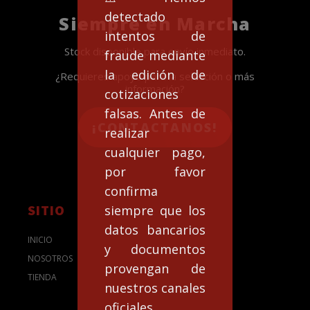
detectado
Siempre en Marcha
intentos de
Stock disponible para envío inmediato.
fraude mediante
la edición de
¿Requieres apoyo para la selección o más
información?
cotizaciones
falsas. Antes de
¡CONTACTANOS!
realizar
cualquier pago,
por favor
confirma
SITIO
siempre que los
datos bancarios
INICIO
y documentos
NOSOTROS
provengan de
TIENDA
nuestros canales
oficiales.