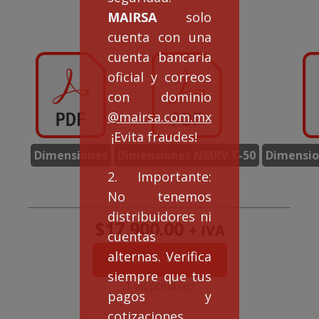
MAIRSA
solo
cuenta con una
cuenta bancaria
oficial y correos
con dominio
@mairsa.com.mx
¡Evita fraudes!
Dimensiones
Dimensiones NMRV T-50
Dimensio
2. Importante:
No tenemos
distribuidores ni
$
17,900.00
+ IVA
cuentas
alternas. Verifica
Doble
AÑADIR AL CARRITO
Reducción
siempre que tus
NMRVD50/130
1 disponibles
pagos y
rel.
200:1
cotizaciones