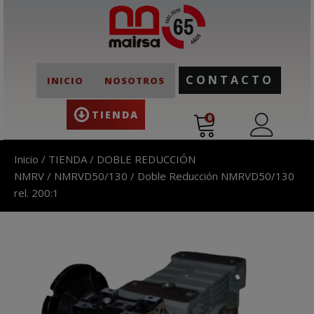
CONTACTO
INICIO
NOSOTROS
TIENDA
0
Inicio
/
TIENDA
/
DOBLE REDUCCIÓN
NMRV
/
NMRVD50/130
/ Doble Reducción NMRVD50/130
rel. 200:1