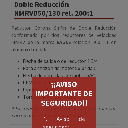
Doble Reducción
NMRVD50/130 rel. 200:1
Reductor Corona Sinfin de Doble Reducción
conformado por dos reductores de velocidad
NMRV de la marca
EAGLE
relación 200 : 1 en
aluminio fundido.
Flecha de salida o de reductor 1 3/4"
Para armazón de motor 56 brida C
Flecha de entrada o de motor 5/8"
¡¡AVISO
RPM de salida 8.75
Input max 2 HP
IMPORTANTE DE
Torque max 8,052 (in-lbs)
SEGURIDAD!!
* Existencias limitadas favor de llamar o mandar
correo antes de hacer su pedido.
1. Aviso de
seguridad: