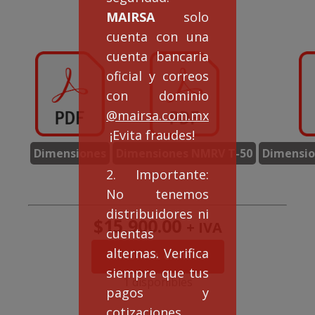
MAIRSA
solo
cuenta con una
cuenta bancaria
oficial y correos
con dominio
@mairsa.com.mx
¡Evita fraudes!
Dimensiones
Dimensiones NMRV T-50
Dimensio
2. Importante:
No tenemos
distribuidores ni
$
15,900.00
+ IVA
cuentas
alternas. Verifica
Doble
AÑADIR AL CARRITO
Reducción
siempre que tus
NMRVD50/110
1 disponibles
pagos y
rel.
2400:1
cotizaciones