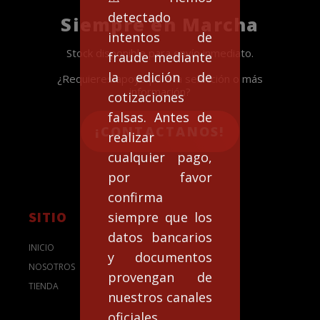
detectado
Siempre en Marcha
intentos de
Stock disponible para envío inmediato.
fraude mediante
la edición de
¿Requieres apoyo para la selección o más
información?
cotizaciones
falsas. Antes de
¡CONTACTANOS!
realizar
cualquier pago,
por favor
confirma
SITIO
siempre que los
datos bancarios
INICIO
y documentos
NOSOTROS
provengan de
TIENDA
nuestros canales
oficiales.