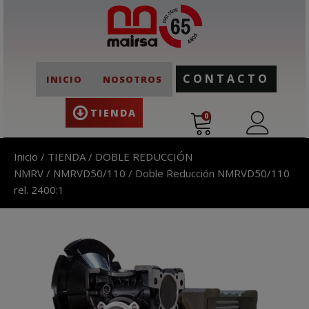
CONTACTO
INICIO
NOSOTROS
TIENDA
0
Inicio
/
TIENDA
/
DOBLE REDUCCIÓN
NMRV
/
NMRVD50/110
/ Doble Reducción NMRVD50/110
rel. 2400:1