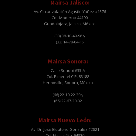
Mairsa Jalisco:
Av. Circunvalación Agustín Yáñez #1576
Col. Moderna 44190
Guadalajara, Jalisco, México
(33) 38-10-49-96 y
(33) 14-78-84-15
Mairsa Sonora:
Calle Suaqui #35-A
Col. Pimentel C.P. 83188
Hermosillo, Sonora, México
(66) 22-10-22-29 y
(66) 22-67-20-32
Mairsa Nuevo León:
Av. Dr. José Eleuterio Gonzalez #2821
Col. Mitras Nte. 64320