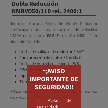
Doble Reducción
NMRVD50/110 rel. 2400:1
Reductor Corona Sinfin de Doble Reducción
conformado por dos reductores de velocidad
NMRV de la marca
EAGLE
relación 2400 : 1 en
aluminio fundido.
Flecha de salida o de reductor 1 5/8"
Para armazón de motor 56 brida C
Flecha de entrada o de motor 5/8"
¡¡AVISO
RPM de salida 0.73
Input max 0.25 HP
IMPORTANTE DE
Torque max 5,397 (in-lbs)
SEGURIDAD!!
* Existencias limitadas favor de llamar o mandar
correo antes de hacer su pedido.
1. Aviso de
seguridad: