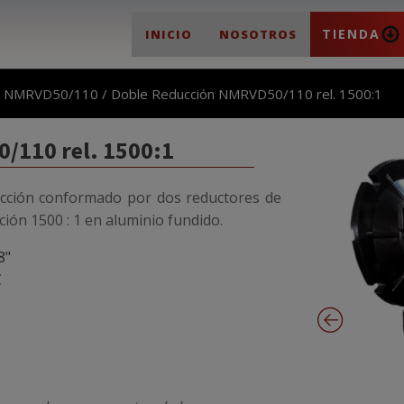
TIENDA
INICIO
NOSOTROS
/
NMRVD50/110
/ Doble Reducción NMRVD50/110 rel. 1500:1
/110 rel. 1500:1
cción conformado por dos reductores de
ción 1500 : 1 en aluminio fundido.
8"
C