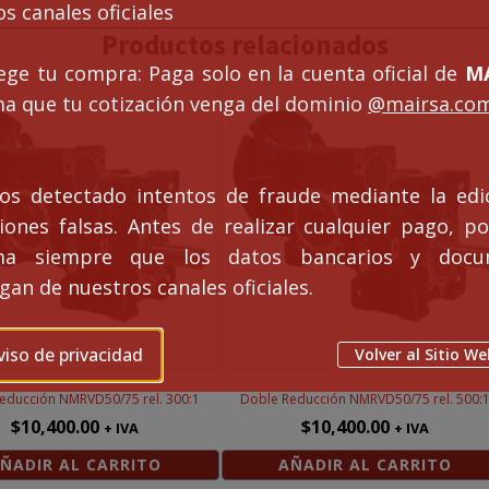
s canales oficiales
:1
Productos relacionados
idad
ege tu compra: Paga solo en la cuenta oficial de
MA
ma que tu cotización venga del dominio
@mairsa.co
s detectado intentos de fraude mediante la edi
ciones falsas. Antes de realizar cualquier pago, po
rma siempre que los datos bancarios y docu
an de nuestros canales oficiales.
viso de privacidad
Volver al Sitio We
educción NMRVD50/75 rel. 300:1
Doble Reducción NMRVD50/75 rel. 500:
$
10,400.00
$
10,400.00
+ IVA
+ IVA
ÑADIR AL CARRITO
AÑADIR AL CARRITO