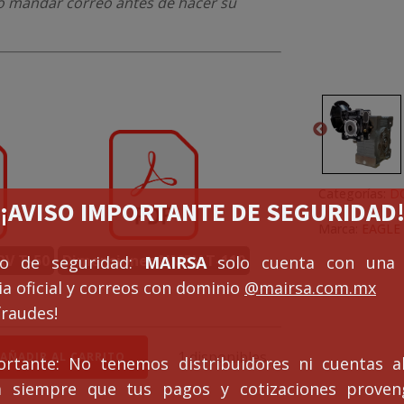
r o mandar correo antes de hacer su
Categorías:
D
¡¡AVISO IMPORTANTE DE SEGURIDAD!
Marca:
EAGLE
V T-50
Dimensiones NMRV T-110
so de seguridad:
MAIRSA
solo cuenta con una 
a oficial y correos con dominio
@mairsa.com.mx
fraudes!
le
1 disponibles
AÑADIR AL CARRITO
ortante: No tenemos distribuidores ni cuentas al
ucción
ca siempre que tus pagos y cotizaciones prove
VD50/110