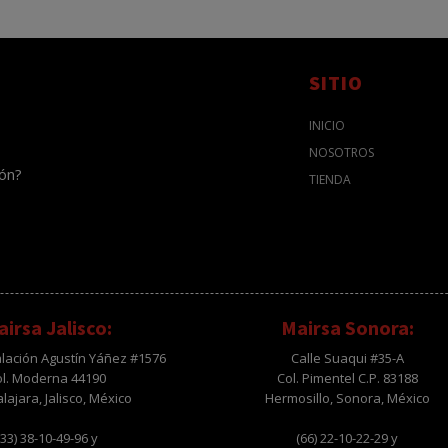
SITIO
INICIO
NOSOTROS
ión?
TIENDA
irsa Jalisco:
Mairsa Sonora:
alación Agustín Yáñez #1576
Calle Suaqui #35-A
ol. Moderna 44190
Col. Pimentel C.P. 83188
ajara, Jalisco, México
Hermosillo, Sonora, México
(33) 38-10-49-96 y
(66) 22-10-22-29 y