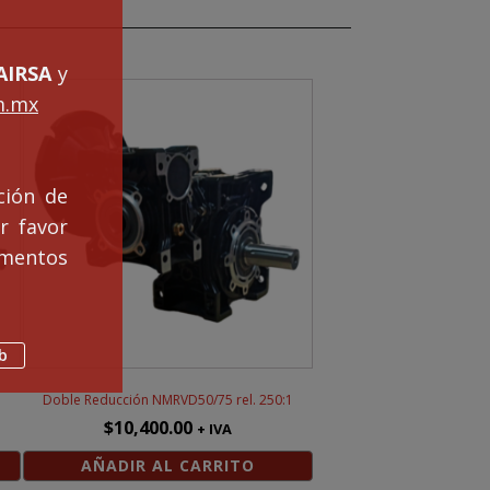
IRSA
y
m.mx
ción de
r favor
mentos
b
1
Doble Reducción NMRVD50/75 rel. 250:1
$
10,400.00
+ IVA
AÑADIR AL CARRITO