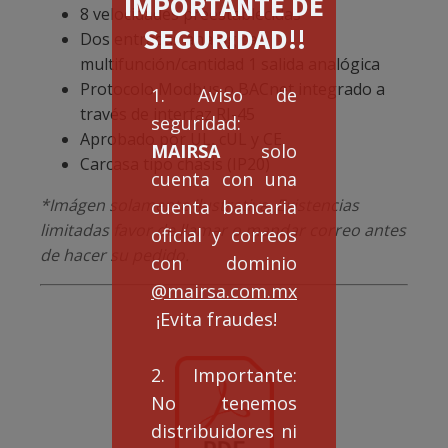
IMPORTANTE DE
8 velocidades preestablecidas
SEGURIDAD!!
Dos entradas analógicas
multifunción/cantidad 1 salida analógica
Protocolo Modbus o BACnet integrado a
1. Aviso de
través de interfaz RJ-45
seguridad:
Aprobado por UL, cUL y CE
MAIRSA
solo
Carcasa tipo chasis (IP20)
cuenta con una
*Imágen solamente ilustrativa. Existencias
cuenta bancaria
limitadas favor de llamar o mandar correo antes
oficial y correos
de hacer su pedido.
con dominio
@mairsa.com.mx
¡Evita fraudes!
2. Importante:
No tenemos
distribuidores ni