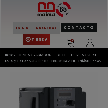
CONTACTO
INICIO
NOSOTROS
TIENDA
0
Inicio
/
TIENDA
/
VARIADORES DE FRECUENCIA
/
SERIE
L510 y E510
/ Variador de Frecuencia 2 HP Trifásico 440V